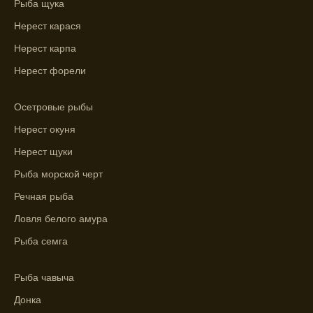
Рыба щука
ловли в разных водоемах, опираясь на
Нерест карася
прогноз клева.
Нерест карпа
Зависимость активности рыбы от
Нерест форели
температуры воды учитывается в прогнозе
клева.
Осетровые рыбы
Лучше всего ловить рыбу в период
Нерест окуня
максимального атмосферного давления,
как указывает прогноз клева.
Нерест щуки
Прогноз клева на сутки вперед дает ясное
Рыба морской черт
представление о том, когда и где клюет
Речная рыба
рыба.
Ловля белого амура
Находите ближайшие водоемы для ловли с
Рыба семга
помощью прогноза клева.
Учитывайте фазы луны при выборе места
Рыба чавыча
для рыбной ловли, согласно прогнозу
Донка
клева.