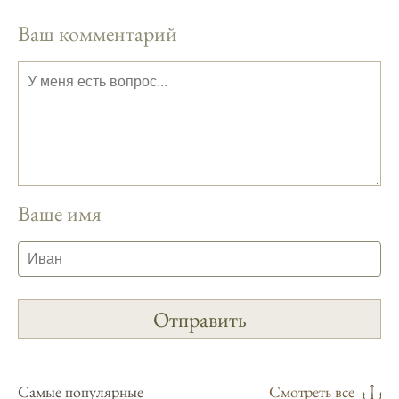
влияющих на клев рыбы.
Ваш комментарий
Сегодняшний прогноз клева совпал с
фазами луны, и у меня был отличный
результат.
Приложение для рыболовов
предоставляет подробные сведения о
фазах луны и их влиянии на активность
рыбы.
Ваше имя
Прогноз клева учитывает погодные
условия и фазы луны, что делает его
надежным.
Я регулярно проверяю прогноз клева на
сайте и всегда знаю, когда лучше всего
отправиться на рыбалку.
Подробный прогноз клева помогает мне
выбирать лучшие дни для рыбалки в
Самые популярные
Смотреть все