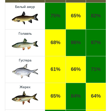
Белый амур
75%
65%
82%
Голавль
68%
86%
87%
Густера
61%
66%
71%
Жерех
65%
84%
64%