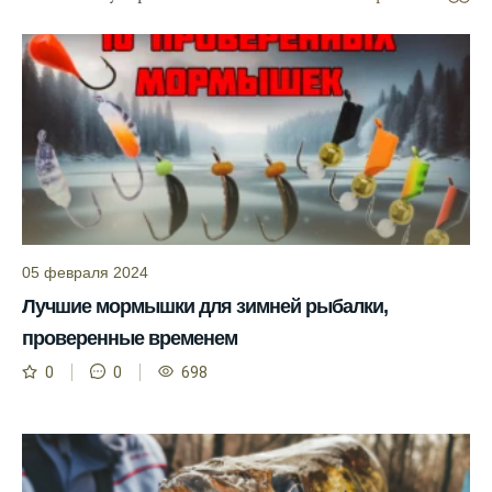
Москве и области.
С приложением можно получить прогноз
клева на ближайшие сутки.
Узнайте, какие факторы влияют на
активность рыбы и как их учитывать в
прогнозе клева.
Прогноз клева учитывает изменения
температуры воды, что делает его более
точным.
05 февраля 2024
Сегодня у меня был успешный клев, и это
Лучшие мормышки для зимней рыбалки,
благодаря прогнозу.
проверенные временем
Прогноз клева на сайте всегда актуален и
0
0
698
помогает мне выбирать лучшие дни для
рыбалки в Москве и области.
Я скачал приложение и теперь всегда
знаю, когда клюет рыба.