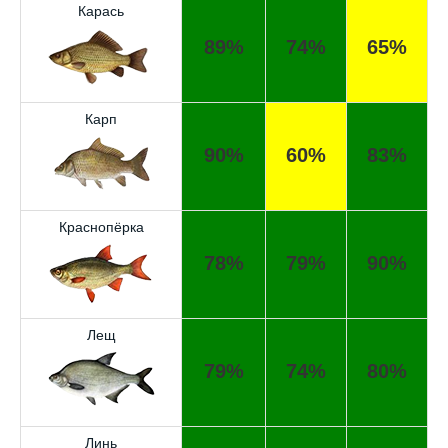
Карась
89%
74%
65%
Карп
90%
60%
83%
Краснопёрка
78%
79%
90%
Лещ
79%
74%
80%
Линь