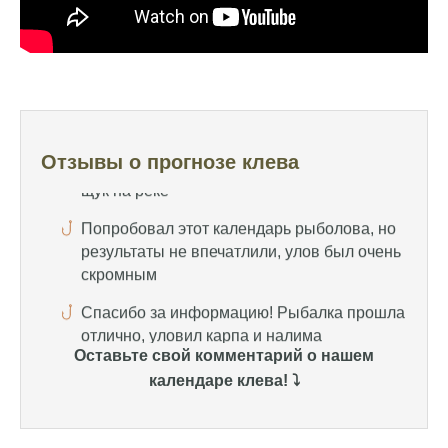
Отличный прогноз клева! Сегодня поймал
щуку весом 5 кг
Прогноз оказался точным, поймал много
щук на реке
Попробовал этот календарь рыболова, но
результаты не впечатлили, улов был очень
Отзывы о прогнозе клева
скромным
Спасибо за информацию! Рыбалка прошла
отлично, уловил карпа и налима
Уже второй раз пользуюсь этим прогнозом,
всегда помогает найти активных хищников
Сегодня благодаря прогнозу клева удалось
поймать крупного щуку, удивлен, но это
Оставьте свой комментарий о нашем
действительно работает
календаре клева! ⤵️
Сегодняшний прогноз клева оказался
полной ерундой, ни одной рыбы не поймал