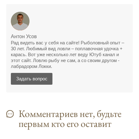
Поймал всего одну рыбу, несмотря на
"удачный" прогноз клева, разочарован
Сегодняшний прогноз клева позволил мне
успешно поймать крупную щуку.
Антон Усов
Рад видеть вас у себя на сайте! Рыболовный опыт –
Прогноз клева на рыбалку на следующую
30 лет. Любимый вид ловли – поплавочная удочка +
неделю обещает хорошие результаты.
карась. Вот уже несколько лет веду Ютуб канал и
этот сайт. Ловлю рыбу не сам, а со своим другом -
Благодаря лунному календарю и прогнозу
лабрадором Локки.
клева, мой улов растет с каждым днем.
Задать вопрос
С приложением для Android, я всегда могу
узнать точный прогноз клева на
ближайшие дни.
Комментариев нет, будьте
Прогноз клева на год вперед помогает мне
планировать свои рыбалки.
первым кто его оставит
На рыболовном форуме, я нашел много
полезной информации о факторах,