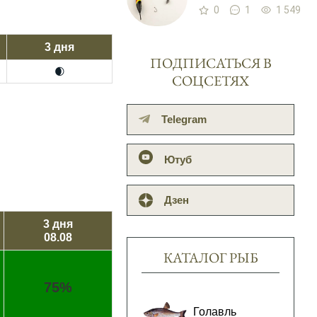
0
1
1 549
3 дня
ПОДПИСАТЬСЯ В
🌒
СОЦСЕТЯХ
Telegram
Ютуб
Дзен
3 дня
08.08
КАТАЛОГ РЫБ
75%
Голавль