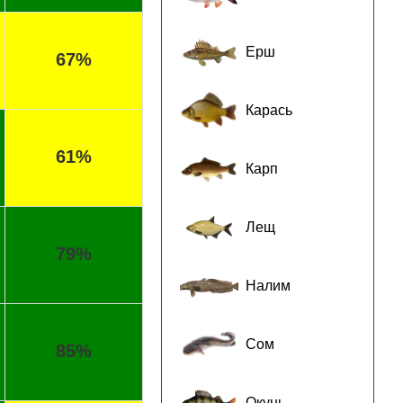
Ерш
67%
Карась
61%
Карп
Лещ
79%
Налим
Сом
85%
Окунь