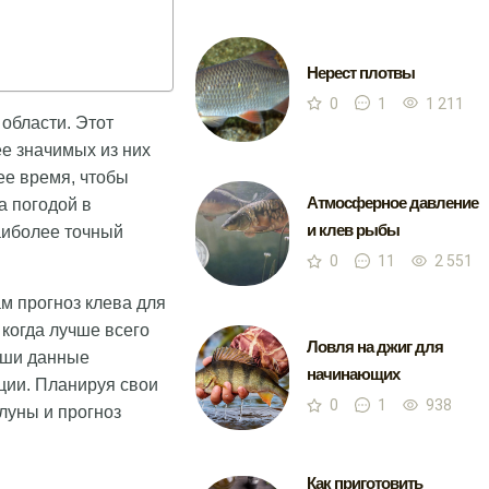
Нерест плотвы
0
1
1 211
 области. Этот
е значимых из них
ее время, чтобы
Атмосферное давление
а погодой в
и клев рыбы
аиболее точный
0
11
2 551
м прогноз клева для
когда лучше всего
Ловля на джиг для
Наши данные
начинающих
ции. Планируя свои
0
1
938
луны и прогноз
Как приготовить