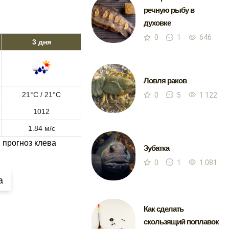
речную рыбу в
духовке
0
1
646
3 дня
Ловля раков
21°C / 21°C
0
5
1 122
1012
1.84 м/с
 прогноз клева
Зубатка
0
1
1 081
а
Как сделать
скользящий поплавок