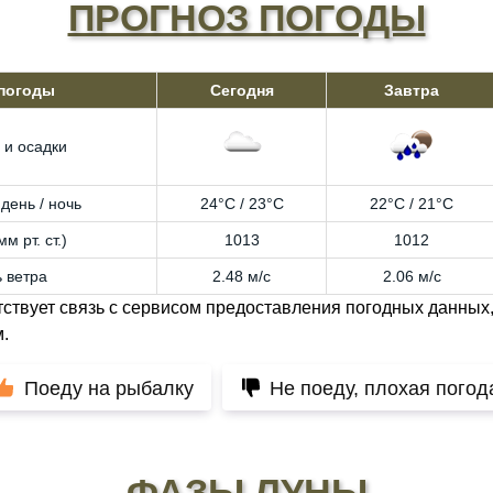
ПРОГНОЗ ПОГОДЫ
 погоды
Сегодня
Завтра
 и осадки
день / ночь
24°C / 23°C
22°C / 21°C
м рт. ст.)
1013
1012
 ветра
2.48 м/с
2.06 м/с
тствует связь с сервисом предоставления погодных данных,
.
Поеду на рыбалку
Не поеду, плохая погод
ФАЗЫ ЛУНЫ