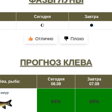
Сегодня
Завтра
🌔
🌑
Отлично
Плохо
ПРОГНОЗ КЛЕВА
Сегодня
Завтра
ёва, рыба:
06.08
07.08
 амур
84%
89%