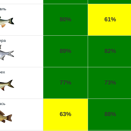
вль
80%
61%
ера
89%
82%
ех
77%
73%
ась
63%
88%