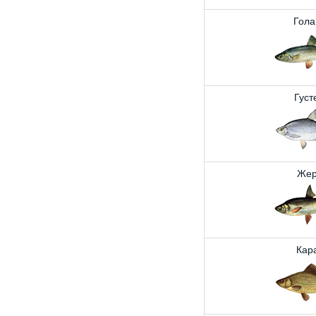
Гола
Густ
Жер
Кар