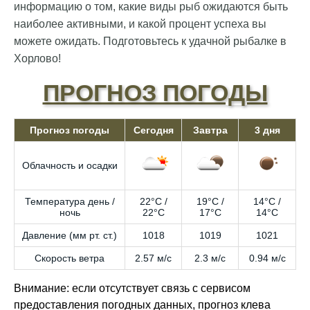
информацию о том, какие виды рыб ожидаются быть
наиболее активными, и какой процент успеха вы
можете ожидать. Подготовьтесь к удачной рыбалке в
Хорлово!
ПРОГНОЗ ПОГОДЫ
Прогноз погоды
Сегодня
Завтра
3 дня
Облачность и осадки
Температура день /
22°C /
19°C /
14°C /
ночь
22°C
17°C
14°C
Давление (мм рт. ст.)
1018
1019
1021
Скорость ветра
2.57 м/с
2.3 м/с
0.94 м/с
Внимание: если отсутствует связь с сервисом
предоставления погодных данных, прогноз клева