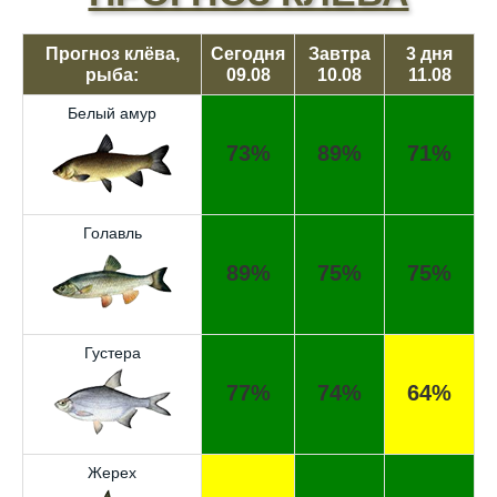
Прогноз клёва,
Сегодня
Завтра
3 дня
рыба:
09.08
10.08
11.08
Белый амур
73%
89%
71%
Голавль
89%
75%
75%
Густера
77%
74%
64%
Жерех