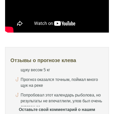
Сегодня клев был слабый, но вчера
удалось поймать большого леща и окуня
Календарь рыболова иногда работает,
иногда нет, это всегда лотерея
Отличный прогноз клева! Сегодня поймал
щуку весом 5 кг
Прогноз оказался точным, поймал много
Отзывы о прогнозе клева
щук на реке
Попробовал этот календарь рыболова, но
результаты не впечатлили, улов был очень
скромным
Спасибо за информацию! Рыбалка прошла
отлично, уловил карпа и налима
Уже второй раз пользуюсь этим прогнозом,
Оставьте свой комментарий о нашем
всегда помогает найти активных хищников