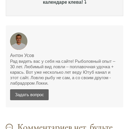
календаре клева! ⤵️
Сегодня благодаря прогнозу клева удалось
поймать крупного щуку, удивлен, но это
действительно работает
Сегодняшний прогноз клева оказался
полной ерундой, ни одной рыбы не поймал
Поймал всего одну рыбу, несмотря на
Антон Усов
"удачный" прогноз клева, разочарован
Рад видеть вас у себя на сайте! Рыболовный опыт –
30 лет. Любимый вид ловли – поплавочная удочка +
Сегодняшний прогноз клева позволил мне
карась. Вот уже несколько лет веду Ютуб канал и
успешно поймать крупную щуку.
этот сайт. Ловлю рыбу не сам, а со своим другом -
лабрадором Локки.
Прогноз клева на рыбалку на следующую
неделю обещает хорошие результаты.
Задать вопрос
Благодаря лунному календарю и прогнозу
клева, мой улов растет с каждым днем.
С приложением для Android, я всегда могу
Комментариев нет, будьте