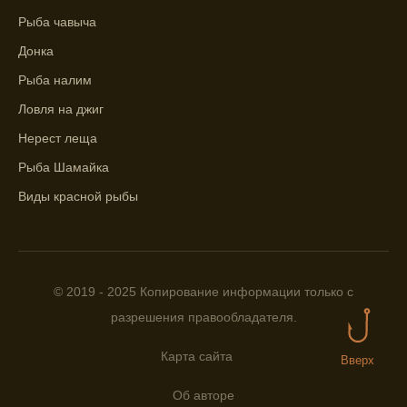
Рыба чавыча
Находите ближайшие водоемы для ловли с
Донка
помощью прогноза клева.
Рыба налим
Учитывайте фазы луны при выборе места
Ловля на джиг
для рыбной ловли, согласно прогнозу
клева.
Нерест леща
Прогноз клева помогает определить
Рыба Шамайка
лучшие условия для успешной рыбалки.
Виды красной рыбы
Календарь рыболова включает в себя
прогнозы клева на разные дни года.
Приложение для рыболовов
© 2019 - 2025 Копирование информации только с
предоставляет подробную информацию о
разрешения правообладателя.
фазах луны и их влиянии на активность
рыбы.
Карта сайта
Вверх
Прогноз клева учитывает погодные
условия и фазы луны для более точных
Об авторе