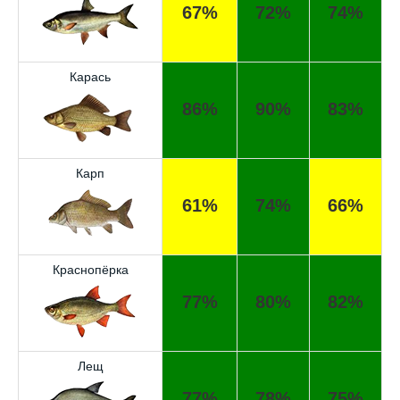
67%
72%
74%
Карась
86%
90%
83%
Карп
61%
74%
66%
Краснопёрка
77%
80%
82%
Лещ
77%
78%
75%