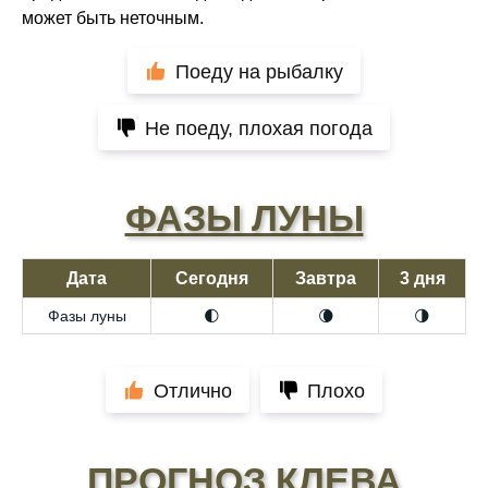
может быть неточным.
Поеду на рыбалку
Не поеду, плохая погода
ФАЗЫ ЛУНЫ
Дата
Сегодня
Завтра
3 дня
Фазы луны
🌓
🌘
🌗
Отлично
Плохо
ПРОГНОЗ КЛЕВА