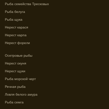
Рыба семейства Тресковых
Узнайте вероятности успешной ловли на
Рыба белуга
ближайшие дни с прогнозом клева.
Рыба щука
График клева рыбы зависит от фаз луны и
погоды.
Нерест карася
Нерест карпа
Выберите лучшее время для рыбной
ловли в разных водоемах, опираясь на
Нерест форели
прогноз клева.
Осетровые рыбы
Зависимость активности рыбы от
температуры воды учитывается в прогнозе
Нерест окуня
клева.
Нерест щуки
Лучше всего ловить рыбу в период
Рыба морской черт
максимального атмосферного давления,
Речная рыба
как указывает прогноз клева.
Ловля белого амура
Прогноз клева на сутки вперед дает ясное
Рыба семга
представление о том, когда и где клюет
рыба.