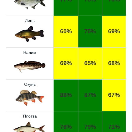
Линь
60%
75%
69%
Налим
69%
65%
68%
Окунь
88%
87%
67%
Отличный прогноз клёва! Сегодня поймал
щуку весом 5 кг.
Спасибо за прогноз, сегодня уловил карпа
Плотва
и окуня!
78%
79%
71%
Прогноз оказался точным, поймал много