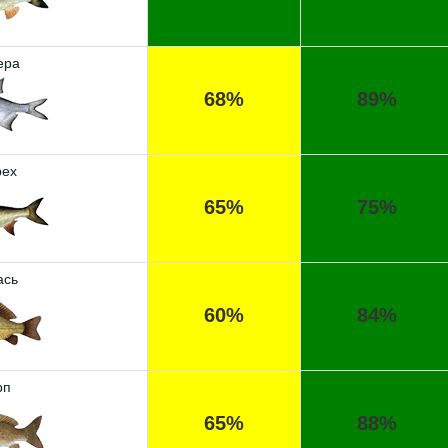
ера
68%
89%
ех
65%
75%
ась
60%
84%
рп
65%
88%