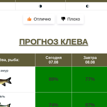
🌘
🌓
Отлично
Плохо
ПРОГНОЗ КЛЕВА
Сегодня
Завтра
ёва, рыба:
07.08
08.08
 амур
89%
77%
вль
74%
87%