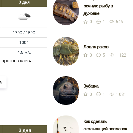
3 дня
речную рыбу в
духовке
0
1
646
17°C / 15°C
1004
Ловля раков
4.5 м/с
0
5
1 122
 прогноз клева
а
Зубатка
0
1
1 081
Как сделать
скользящий поплавок
3 дня