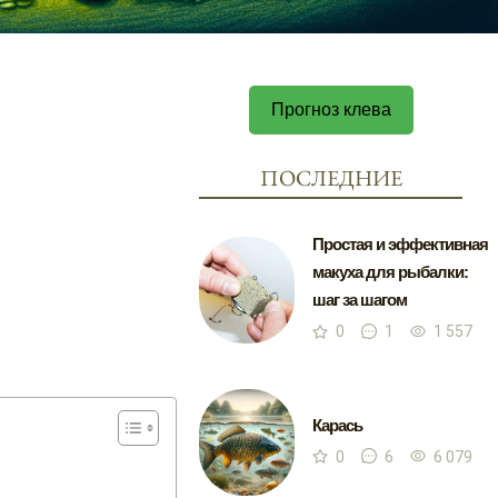
Прогноз клева
ПОСЛЕДНИЕ
Простая и эффективная
макуха для рыбалки:
шаг за шагом
0
1
1 557
Карась
0
6
6 079