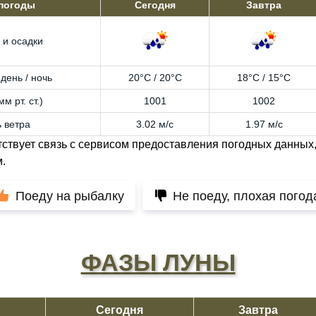
 погоды
Сегодня
Завтра
 и осадки
день / ночь
20°C / 20°C
18°C / 15°C
м рт. ст.)
1001
1002
 ветра
3.02 м/с
1.97 м/с
тствует связь с сервисом предоставления погодных данных,
.
Поеду на рыбалку
Не поеду, плохая погод
ФАЗЫ ЛУНЫ
Сегодня
Завтра