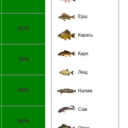
Ерш
81%
Карась
Карп
76%
Лещ
90%
Налим
Сом
84%
Окунь