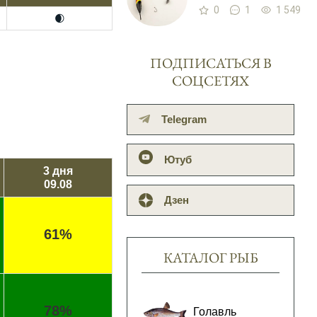
0
1
1 549
🌒
ПОДПИСАТЬСЯ В
СОЦСЕТЯХ
Telegram
Ютуб
3 дня
09.08
Дзен
61%
КАТАЛОГ РЫБ
78%
Голавль