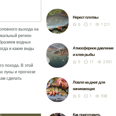
Нерест плотвы
0
1
1 211
боловного выхода на
икальный регион
образием водных
Атмосферное давление
огда и какие виды
и клев рыбы
0
11
2 551
о похода. В этой
х луны и прогнозе
вам сделать
Ловля на джиг для
начинающих
0
1
938
Как приготовить