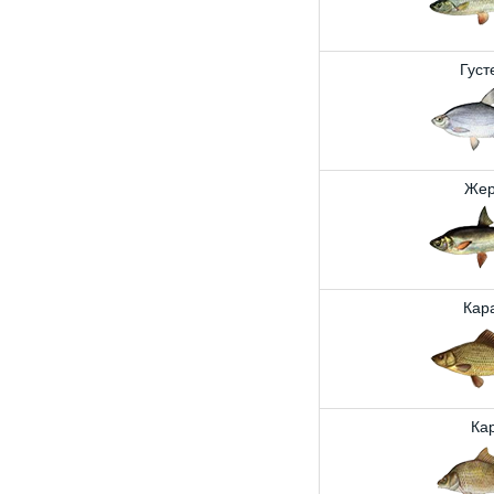
Густ
Жер
Кар
Ка