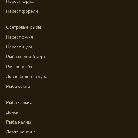
Нерест карпа
области.
Нерест форели
Сегодняшний прогноз клева на реке
Мербуш сработал на славу.
Осетровые рыбы
Ожидается хороший улов в январе, с
Нерест окуня
учетом прогноза клева.
Нерест щуки
Сезонная таблица активности рыбы
Рыба морской черт
помогает планировать рыбалку в разные
месяцы.
Речная рыба
Ловля белого амура
Инструкция по подготовке к рыбалке
учитывает прогноз клева.
Рыба семга
Благодаря фазам луны, я всегда могу
Рыба чавыча
выбирать оптимальное время для рыбной
ловли.
Донка
Рыба налим
Ловля на джиг