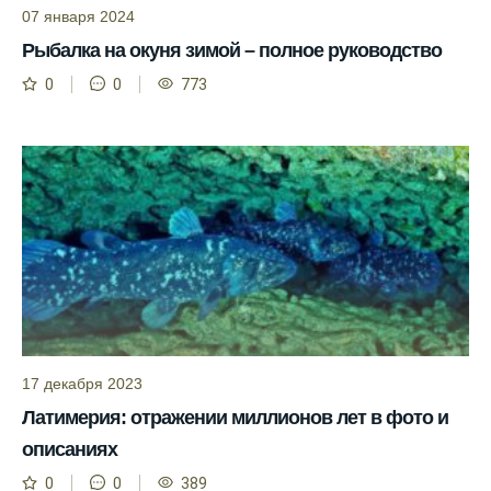
Приложение для рыболовов
07 января 2024
предоставляет подробную информацию о
Рыбалка на окуня зимой – полное руководство
фазах луны и их влиянии на активность
0
0
773
рыбы.
Прогноз клева учитывает погодные
условия и фазы луны для более точных
результатов.
Сегодня у меня был успешный клев, и это
благодаря прогнозу.
Прогноз клева на сайте всегда актуален и
помогает мне выбирать лучшие дни для
рыбалки в Москве и области.
Я скачал приложение и теперь всегда
17 декабря 2023
знаю, когда клюет рыба.
Латимерия: отражении миллионов лет в фото и
Рыболовный клуб для любителей активной
описаниях
ловли предоставляет точные прогнозы
0
0
389