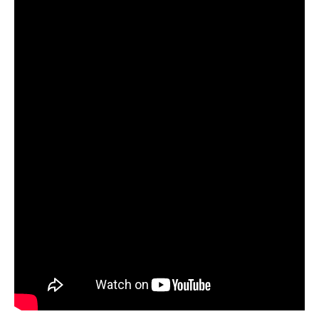
предоставляет подробные сведения о
фазах луны и их влиянии на активность
рыбы.
Прогноз клева учитывает погодные
условия и фазы луны, что делает его
надежным.
Я регулярно проверяю прогноз клева на
сайте и всегда знаю, когда лучше всего
отправиться на рыбалку.
Подробный прогноз клева помогает мне
выбирать лучшие дни для рыбалки в
Москве и области.
С приложением можно получить прогноз
клева на ближайшие сутки.
Узнайте, какие факторы влияют на
активность рыбы и как их учитывать в