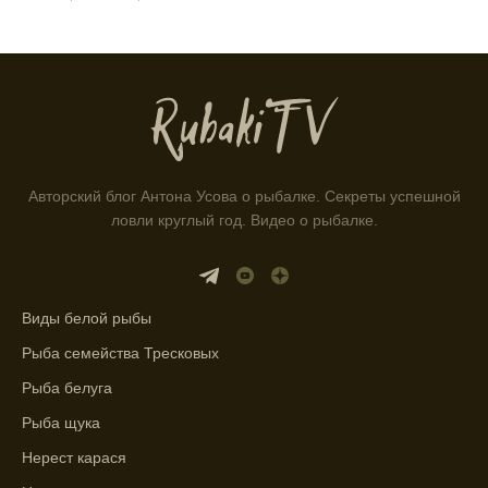
клева.
Учитывайте фазы луны при планировании
рыбалки и проверяйте прогноз клева.
Находитесь в Московской области? Это
прекрасное место для рыбалки, и прогноз
клева вам в помощь.
Авторский блог Антона Усова о рыбалке. Секреты успешной
Прогноз клева учитывает разные факторы,
ловли круглый год. Видео о рыбалке.
и это делает его надежным.
Я всегда учитываю фазы луны и погодные
условия при выборе дня для рыбалки.
Виды белой рыбы
Рыба семейства Тресковых
Прогноз клева учитывает фазы луны и
изменения температуры воды для более
Рыба белуга
точных результатов.
Рыба щука
Благодаря точному прогнозу, я смог
Нерест карася
успешно ловить рыбу в Московской