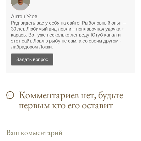
рыбалки и проверяйте прогноз клева.
Находитесь в Московской области? Это
Антон Усов
прекрасное место для рыбалки, и прогноз
Рад видеть вас у себя на сайте! Рыболовный опыт –
клева вам в помощь.
30 лет. Любимый вид ловли – поплавочная удочка +
карась. Вот уже несколько лет веду Ютуб канал и
Прогноз клева учитывает разные факторы,
этот сайт. Ловлю рыбу не сам, а со своим другом -
и это делает его надежным.
лабрадором Локки.
Я всегда учитываю фазы луны и погодные
Задать вопрос
условия при выборе дня для рыбалки.
Прогноз клева учитывает фазы луны и
изменения температуры воды для более
Комментариев нет, будьте
точных результатов.
первым кто его оставит
Благодаря точному прогнозу, я смог
успешно ловить рыбу в Московской
области.
Ваш комментарий
Сегодняшний прогноз клева на реке
Мербуш сработал на славу.