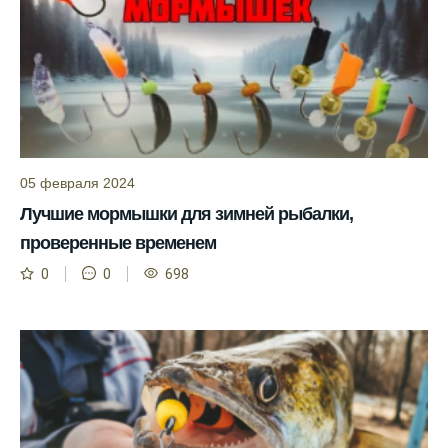
Информация о каждом типе рыбы в
приложении помогает выбрать наилучшие
места для рыбалки.
Прогноз клева учитывает влияние лунных
фаз и погодных условий на активность
рыбы.
Узнайте вероятности успешной ловли на
05 февраля 2024
ближайшие дни с прогнозом клева.
Лучшие мормышки для зимней рыбалки,
проверенные временем
График клева рыбы зависит от фаз луны и
погоды.
0
0
698
Выберите лучшее время для рыбной
ловли в разных водоемах, опираясь на
прогноз клева.
Зависимость активности рыбы от
температуры воды учитывается в прогнозе
клева.