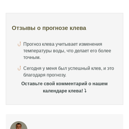
прогнозе клева.
Прогноз клева учитывает изменения
температуры воды, что делает его более
Отзывы о прогнозе клева
точным.
Сегодня у меня был успешный клев, и это
благодаря прогнозу.
Прогноз клева на сайте всегда актуален и
помогает мне выбирать лучшие дни для
рыбалки в Москве и области.
Я скачал приложение и теперь всегда
Оставьте свой комментарий о нашем
знаю, когда клюет рыба.
календаре клева! ⤵️
Рыболовный клуб для любителей активной
ловли предоставляет точные прогнозы
клева.
Учитывайте фазы луны при планировании