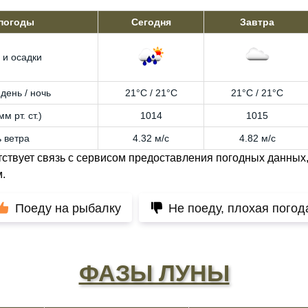
 погоды
Сегодня
Завтра
 и осадки
день / ночь
21°C / 21°C
21°C / 21°C
м рт. ст.)
1014
1015
 ветра
4.32 м/с
4.82 м/с
тствует связь с сервисом предоставления погодных данных,
.
Поеду на рыбалку
Не поеду, плохая погод
ФАЗЫ ЛУНЫ