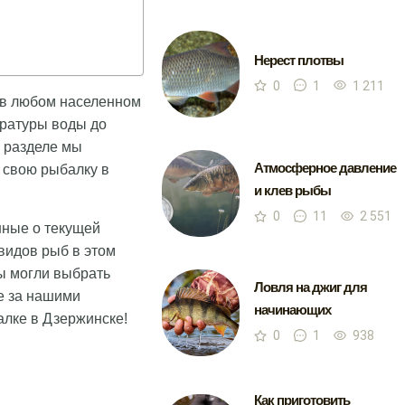
Нерест плотвы
0
1
1 211
 в любом населенном
ературы воды до
м разделе мы
Атмосферное давление
 свою рыбалку в
и клев рыбы
0
11
2 551
нные о текущей
 видов рыб в этом
ы могли выбрать
Ловля на джиг для
е за нашими
начинающих
алке в Дзержинске!
0
1
938
Как приготовить