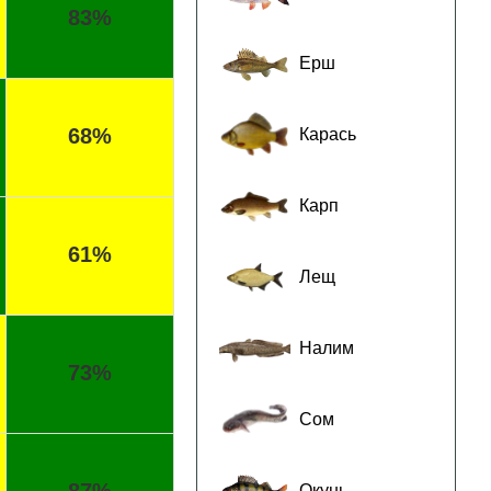
83%
Ерш
68%
Карась
Карп
61%
Лещ
Налим
73%
Сом
Окунь