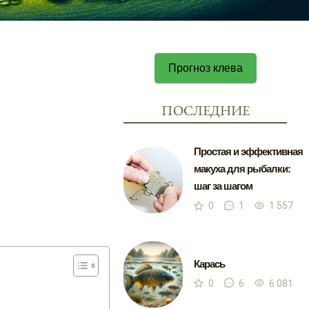
Прогноз клева
ПОСЛЕДНИЕ
Простая и эффективная
макуха для рыбалки:
шаг за шагом
0
1
1 557
Карась
0
6
6 081