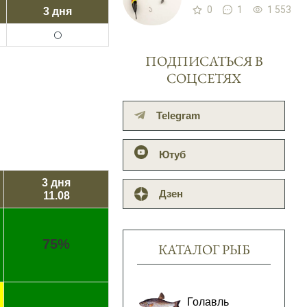
0
1
1 553
3 дня
🌕
ПОДПИСАТЬСЯ В
СОЦСЕТЯХ
Telegram
Ютуб
3 дня
Дзен
11.08
75%
КАТАЛОГ РЫБ
Голавль