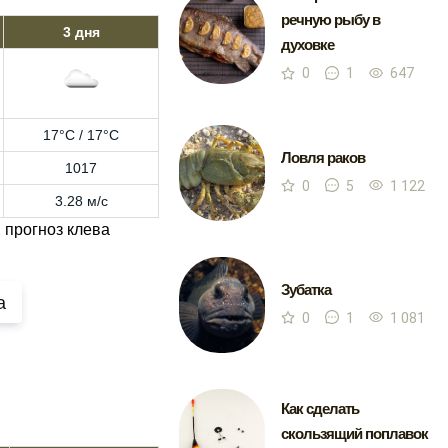
речную рыбу в
3 дня
духовке
0
1
647
17°C / 17°C
Ловля раков
1017
0
5
1 122
3.28 м/с
 прогноз клева
Зубатка
а
0
1
1 081
Как сделать
скользящий поплавок