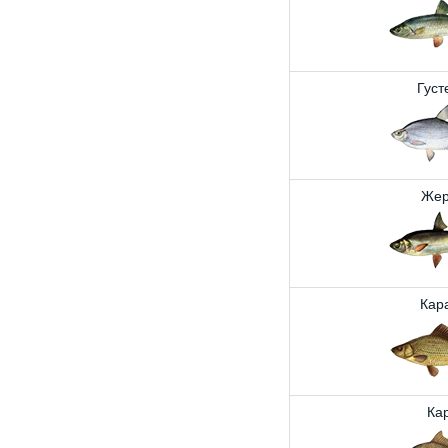
Густ
Жер
Кар
Ка