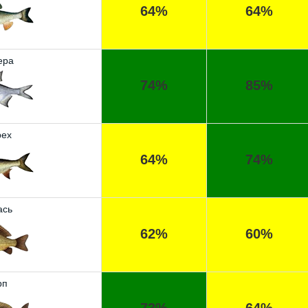
64%
64%
ера
74%
85%
ех
64%
74%
ась
62%
60%
рп