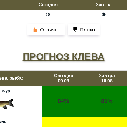
Сегодня
Завтра
🌖
🌘
Отлично
Плохо
ПРОГНОЗ КЛЕВА
Сегодня
Завтра
ёва, рыба:
09.08
10.08
 амур
84%
81%
вль