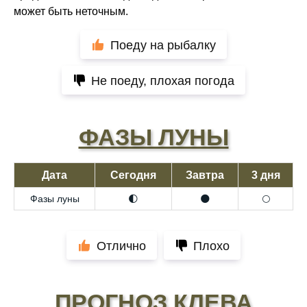
может быть неточным.
Поеду на рыбалку
Не поеду, плохая погода
ФАЗЫ ЛУНЫ
Дата
Сегодня
Завтра
3 дня
Фазы луны
🌓
🌑
🌕
Отлично
Плохо
ПРОГНОЗ КЛЕВА