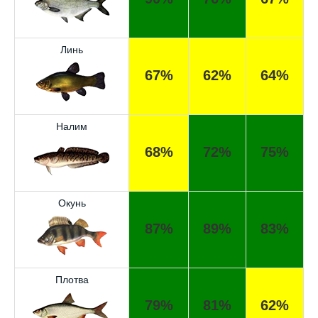
Линь
67%
62%
64%
Налим
68%
72%
75%
Окунь
87%
89%
83%
Отличный прогноз клёва! Сегодня поймал
Плотва
щуку весом 5 кг.
79%
81%
62%