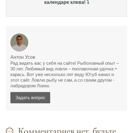
отлично, уловил карпа и налима
календаре клева! ⤵️
Уже второй раз пользуюсь этим прогнозом,
всегда помогает найти активных хищников
Сегодня благодаря прогнозу клева удалось
поймать крупного щуку, удивлен, но это
действительно работает
Сегодняшний прогноз клева оказался
Антон Усов
полной ерундой, ни одной рыбы не поймал
Рад видеть вас у себя на сайте! Рыболовный опыт –
30 лет. Любимый вид ловли – поплавочная удочка +
Поймал всего одну рыбу, несмотря на
карась. Вот уже несколько лет веду Ютуб канал и
"удачный" прогноз клева, разочарован
этот сайт. Ловлю рыбу не сам, а со своим другом -
лабрадором Локки.
Сегодняшний прогноз клева позволил мне
Задать вопрос
успешно поймать крупную щуку.
Прогноз клева на рыбалку на следующую
неделю обещает хорошие результаты.
Комментариев нет, будьте
Благодаря лунному календарю и прогнозу