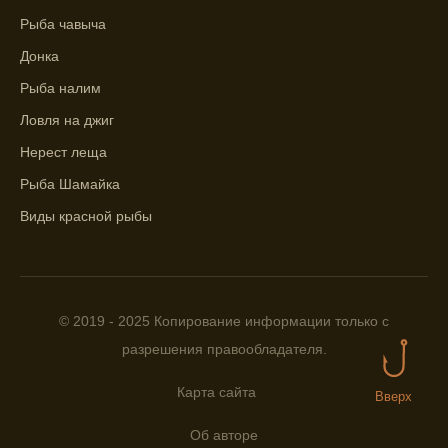
Прогноз клева на сутки вперед дает ясное
Рыба чавыча
представление о том, когда и где клюет
Донка
рыба.
Рыба налим
Находите ближайшие водоемы для ловли с
Ловля на джиг
помощью прогноза клева.
Нерест леща
Учитывайте фазы луны при выборе места
Рыба Шамайка
для рыбной ловли, согласно прогнозу
клева.
Виды красной рыбы
Прогноз клева помогает определить
лучшие условия для успешной рыбалки.
Календарь рыболова включает в себя
© 2019 - 2025 Копирование информации только с
прогнозы клева на разные дни года.
разрешения правообладателя.
Приложение для рыболовов
предоставляет подробную информацию о
Карта сайта
Вверх
фазах луны и их влиянии на активность
Об авторе
рыбы.