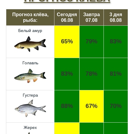
Прогноз клёва,
Сегодня
Завтра
3 дня
рыба:
06.08
07.08
08.08
Белый амур
65%
79%
83%
Голавль
83%
78%
81%
Густера
88%
67%
70%
Жерех