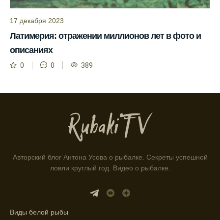
помогает планировать рыбалку в разные
17 декабря 2023
месяцы.
Латимерия: отражении миллионов лет в фото и
Инструкция по подготовке к рыбалке
описаниях
учитывает прогноз клева.
0
0
389
Благодаря фазам луны, я всегда могу
выбирать оптимальное время для рыбной
ловли.
Способ предсказать клев рыбы включает в
себя анализ фаз луны и погоды.
Прогноз клева на зимой помогает выбрать
подходящее время для ловли хищной
Авторский блог Антона Усова о рыбалке. Секреты успешной
рыбы.
ловли круглый год. Видео о рыбалке.
Информация о каждом типе рыбы в
приложении помогает выбрать наилучшие
места для рыбалки.
Виды белой рыбы