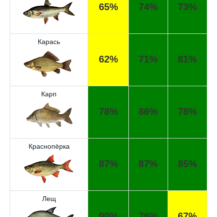
65%
74%
73%
Карась
62%
71%
81%
Карп
78%
86%
78%
Краснопёрка
87%
87%
85%
Лещ
90%
76%
67%