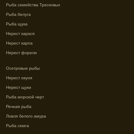
Прогноз клева учитывает влияние лунных
Рыба семейства Тресковых
фаз и погодных условий на активность
Рыба белуга
рыбы.
Рыба щука
Узнайте вероятности успешной ловли на
Нерест карася
ближайшие дни с прогнозом клева.
Нерест карпа
График клева рыбы зависит от фаз луны и
погоды.
Нерест форели
Выберите лучшее время для рыбной
Осетровые рыбы
ловли в разных водоемах, опираясь на
прогноз клева.
Нерест окуня
Нерест щуки
Зависимость активности рыбы от
температуры воды учитывается в прогнозе
Рыба морской черт
клева.
Речная рыба
Лучше всего ловить рыбу в период
Ловля белого амура
максимального атмосферного давления,
Рыба семга
как указывает прогноз клева.