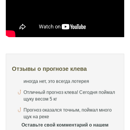
Очень точный прогноз клева, всегда
помогает выбрать лучшее время для
рыбалки, не разочаровался ни разу
Сегодня клев был слабый, но вчера
удалось поймать большого леща и окуня
Календарь рыболова иногда работает,
иногда нет, это всегда лотерея
Отличный прогноз клева! Сегодня поймал
Отзывы о прогнозе клева
щуку весом 5 кг
Прогноз оказался точным, поймал много
щук на реке
Попробовал этот календарь рыболова, но
результаты не впечатлили, улов был очень
скромным
Спасибо за информацию! Рыбалка прошла
Оставьте свой комментарий о нашем