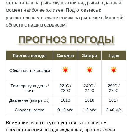
отправиться на рыбалку и какой вид рыбы в данный
момент наиболее активен. Подготовьтесь к
увлекательным приключениям на рыбалке в Минской
области с нашим сервисом!
ПРОГНОЗ ПОГОДЫ
Прогноз погоды
Сегодня
Завтра
3 дня
Облачность и осадки
Температура день /
22°C /
24°C /
29°C /
ночь
22°C
24°C
29°C
Давление (мм рт. ст.)
1018
1018
1017
Скорость ветра
0.16 м/с
1.5 м/с
2.46 м/с
Внимание: если отсутствует связь с сервисом
предоставления погодных данных, прогноз клева