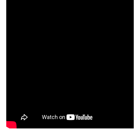
нескольких неудачных вылазок, надеялся
на больше
Очень точный прогноз клева, всегда
помогает выбрать лучшее время для
рыбалки, не разочаровался ни разу
Сегодня клев был слабый, но вчера
удалось поймать большого леща и окуня
Календарь рыболова иногда работает,
иногда нет, это всегда лотерея
Отличный прогноз клева! Сегодня поймал
щуку весом 5 кг
Прогноз оказался точным, поймал много
щук на реке
Попробовал этот календарь рыболова, но
результаты не впечатлили, улов был очень