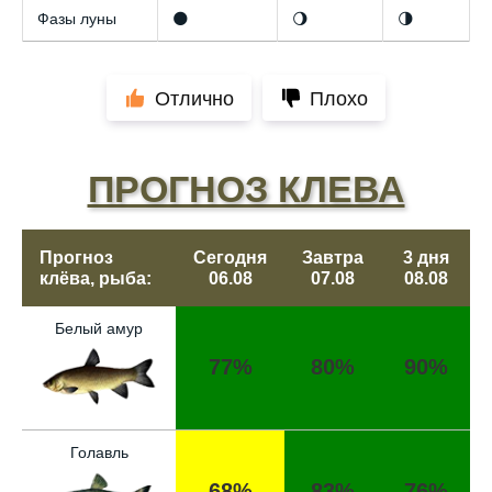
Фазы луны
🌑
🌖
🌗
Отлично
Плохо
ПРОГНОЗ КЛЕВА
Прогноз
Сегодня
Завтра
3 дня
клёва, рыба:
06.08
07.08
08.08
Белый амур
77%
80%
90%
Голавль
68%
83%
76%