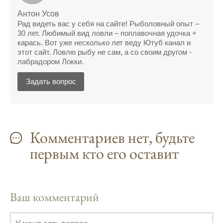
неделю обещает хорошие результаты.
Антон Усов
Рад видеть вас у себя на сайте! Рыболовный опыт –
Благодаря лунному календарю и прогнозу
30 лет. Любимый вид ловли – поплавочная удочка +
клева, мой улов растет с каждым днем.
карась. Вот уже несколько лет веду Ютуб канал и
этот сайт. Ловлю рыбу не сам, а со своим другом -
С приложением для Android, я всегда могу
лабрадором Локки.
узнать точный прогноз клева на
ближайшие дни.
Задать вопрос
Прогноз клева на год вперед помогает мне
планировать свои рыбалки.
На рыболовном форуме, я нашел много
Комментариев нет, будьте
полезной информации о факторах,
первым кто его оставит
влияющих на клев рыбы.
Сегодняшний прогноз клева совпал с
фазами луны, и у меня был отличный
результат.
Ваш комментарий
Приложение для рыболовов
предоставляет подробные сведения о