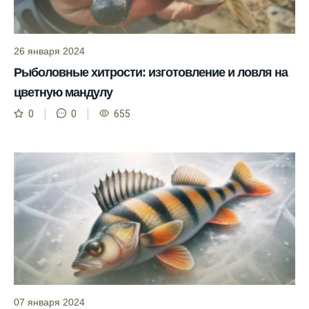
Находитесь в Московской области? Это
прекрасное место для рыбалки, и прогноз
клева вам в помощь.
26 января 2024
Прогноз клева учитывает разные факторы,
Рыболовные хитрости: изготовление и ловля на
и это делает его надежным.
цветную мандулу
Я всегда учитываю фазы луны и погодные
0
0
655
условия при выборе дня для рыбалки.
Прогноз клева учитывает фазы луны и
изменения температуры воды для более
точных результатов.
Благодаря точному прогнозу, я смог
успешно ловить рыбу в Московской
области.
Сегодняшний прогноз клева на реке
Мербуш сработал на славу.
07 января 2024