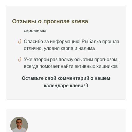
скромным
Спасибо за информацию! Рыбалка прошла
отлично, уловил карпа и налима
Отзывы о прогнозе клева
Уже второй раз пользуюсь этим прогнозом,
всегда помогает найти активных хищников
Сегодня благодаря прогнозу клева удалось
поймать крупного щуку, удивлен, но это
действительно работает
Сегодняшний прогноз клева оказался
Оставьте свой комментарий о нашем
полной ерундой, ни одной рыбы не поймал
календаре клева! ⤵️
Поймал всего одну рыбу, несмотря на
"удачный" прогноз клева, разочарован
Сегодняшний прогноз клева позволил мне
успешно поймать крупную щуку.
Прогноз клева на рыбалку на следующую