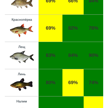
69%
66%
84%
Краснопёрка
69%
82%
78%
Лещ
83%
84%
90%
Линь
80%
69%
74%
Налим