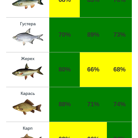
Густера
70%
89%
73%
Жерех
80%
66%
68%
Карась
88%
71%
74%
Карп