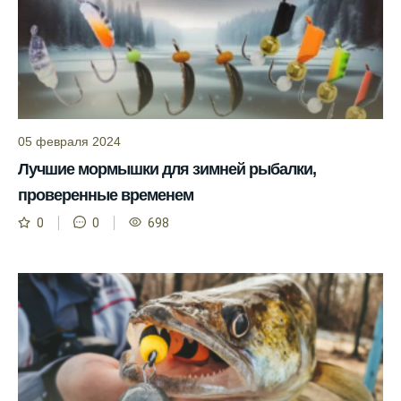
Прогноз клева учитывает изменения
температуры воды, что делает его более
точным.
Сегодня у меня был успешный клев, и это
благодаря прогнозу.
05 февраля 2024
Прогноз клева на сайте всегда актуален и
Лучшие мормышки для зимней рыбалки,
помогает мне выбирать лучшие дни для
проверенные временем
рыбалки в Москве и области.
0
0
698
Я скачал приложение и теперь всегда
знаю, когда клюет рыба.
Рыболовный клуб для любителей активной
ловли предоставляет точные прогнозы
клева.
Учитывайте фазы луны при планировании
рыбалки и проверяйте прогноз клева.