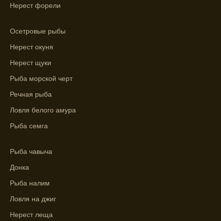
Лучше всего ловить рыбу в период
Нерест форели
максимального атмосферного давления,
как указывает прогноз клева.
Осетровые рыбы
Прогноз клева на сутки вперед дает ясное
Нерест окуня
представление о том, когда и где клюет
Нерест щуки
рыба.
Рыба морской черт
Находите ближайшие водоемы для ловли с
Речная рыба
помощью прогноза клева.
Ловля белого амура
Учитывайте фазы луны при выборе места
для рыбной ловли, согласно прогнозу
Рыба семга
клева.
Рыба чавыча
Прогноз клева помогает определить
лучшие условия для успешной рыбалки.
Донка
Рыба налим
Календарь рыболова включает в себя
прогнозы клева на разные дни года.
Ловля на джиг
Нерест леща
Приложение для рыболовов