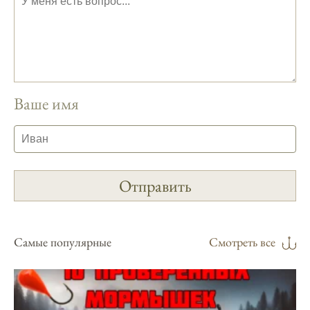
фазах луны и их влиянии на активность
рыбы.
Прогноз клева учитывает погодные
условия и фазы луны, что делает его
надежным.
Ваше имя
Я регулярно проверяю прогноз клева на
сайте и всегда знаю, когда лучше всего
отправиться на рыбалку.
Подробный прогноз клева помогает мне
выбирать лучшие дни для рыбалки в
Москве и области.
С приложением можно получить прогноз
Самые популярные
Смотреть все
клева на ближайшие сутки.
Узнайте, какие факторы влияют на
активность рыбы и как их учитывать в
прогнозе клева.