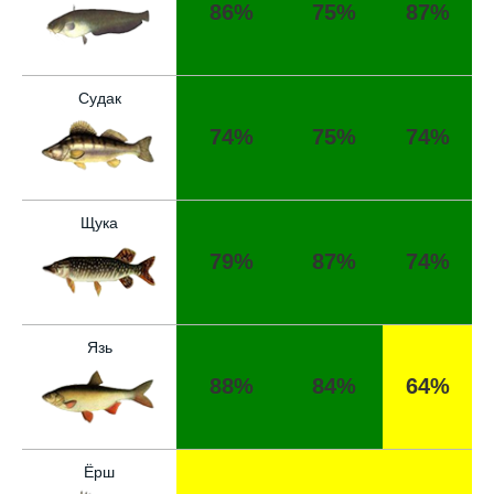
86%
75%
87%
щуку весом 5 кг
Попробовал этот календарь рыболова, но
результаты не впечатлили, улов был очень
Судак
скромным
74%
75%
74%
Прогноз оказался точным, поймал много
щук на реке
Сегодняшний прогноз клева оказался
Щука
полной ерундой, ни одной рыбы не поймал
79%
87%
74%
Хороший сервис, всегда проверяю прогноз
перед рыбалкой, сегодня уловил большого
сома
Язь
Поймал всего одну рыбу, несмотря на
88%
84%
64%
"удачный" прогноз клева, разочарован
Сегодня клев был слабый, но вчера
удалось поймать большого леща и окуня
Ёрш