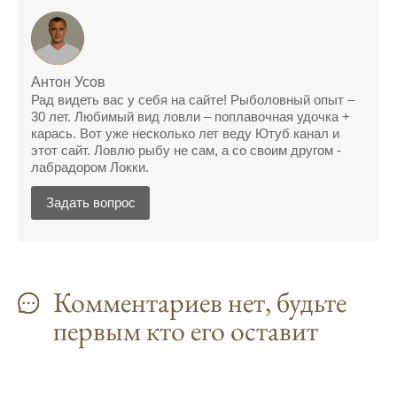
Сегодняшний прогноз клева оказался
полной ерундой, ни одной рыбы не поймал
Поймал всего одну рыбу, несмотря на
Антон Усов
"удачный" прогноз клева, разочарован
Рад видеть вас у себя на сайте! Рыболовный опыт –
30 лет. Любимый вид ловли – поплавочная удочка +
Сегодняшний прогноз клева позволил мне
карась. Вот уже несколько лет веду Ютуб канал и
успешно поймать крупную щуку.
этот сайт. Ловлю рыбу не сам, а со своим другом -
лабрадором Локки.
Прогноз клева на рыбалку на следующую
неделю обещает хорошие результаты.
Задать вопрос
Благодаря лунному календарю и прогнозу
клева, мой улов растет с каждым днем.
С приложением для Android, я всегда могу
Комментариев нет, будьте
узнать точный прогноз клева на
первым кто его оставит
ближайшие дни.
Прогноз клева на год вперед помогает мне
планировать свои рыбалки.