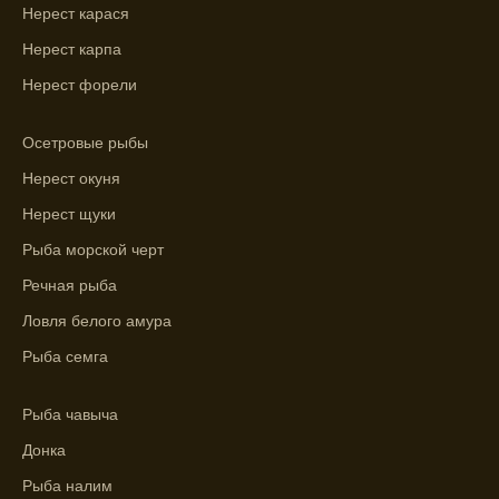
погоды.
Нерест карася
Выберите лучшее время для рыбной
Нерест карпа
ловли в разных водоемах, опираясь на
Нерест форели
прогноз клева.
Зависимость активности рыбы от
Осетровые рыбы
температуры воды учитывается в прогнозе
Нерест окуня
клева.
Нерест щуки
Лучше всего ловить рыбу в период
Рыба морской черт
максимального атмосферного давления,
как указывает прогноз клева.
Речная рыба
Ловля белого амура
Прогноз клева на сутки вперед дает ясное
представление о том, когда и где клюет
Рыба семга
рыба.
Рыба чавыча
Находите ближайшие водоемы для ловли с
помощью прогноза клева.
Донка
Рыба налим
Учитывайте фазы луны при выборе места