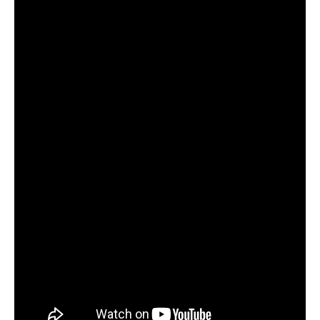
отлично, уловил карпа и налима
Сегодняшний день был нейтральным, ни
хорошего, ни плохого улова
Поймал всего пару мелких рыбок,
несмотря на "активный" прогноз, под
вопросом его точность
Начал сомневаться в прогнозе клева после
нескольких неудачных вылазок, надеялся
на больше
Очень точный прогноз клева, всегда
помогает выбрать лучшее время для
рыбалки, не разочаровался ни разу
Сегодня клев был слабый, но вчера
удалось поймать большого леща и окуня
Календарь рыболова иногда работает,