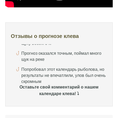
иногда нет, это всегда лотерея
Отличный прогноз клева! Сегодня поймал
щуку весом 5 кг
Прогноз оказался точным, поймал много
щук на реке
Отзывы о прогнозе клева
Попробовал этот календарь рыболова, но
результаты не впечатлили, улов был очень
скромным
Спасибо за информацию! Рыбалка прошла
отлично, уловил карпа и налима
Уже второй раз пользуюсь этим прогнозом,
Оставьте свой комментарий о нашем
всегда помогает найти активных хищников
календаре клева! ⤵️
Сегодня благодаря прогнозу клева удалось
поймать крупного щуку, удивлен, но это
действительно работает