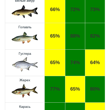
Белый амур
66%
72%
73%
Голавль
65%
88%
82%
Густера
65%
74%
64%
Жерех
77%
65%
80%
Карась