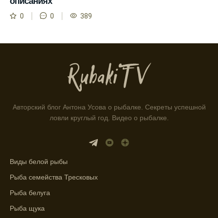
описаниях
ловли.
0
0
389
Способ предсказать клев рыбы включает в
себя анализ фаз луны и погоды.
Прогноз клева на зимой помогает выбрать
подходящее время для ловли хищной
рыбы.
Информация о каждом типе рыбы в
Авторский блог Антона Усова о рыбалке. Секреты успешной
приложении помогает выбрать наилучшие
ловли круглый год. Видео о рыбалке.
места для рыбалки.
Прогноз клева учитывает влияние лунных
фаз и погодных условий на активность
рыбы.
Виды белой рыбы
Рыба семейства Тресковых
Узнайте вероятности успешной ловли на
ближайшие дни с прогнозом клева.
Рыба белуга
График клева рыбы зависит от фаз луны и
Рыба щука