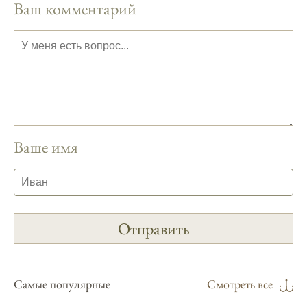
Ваш комментарий
На рыболовном форуме, я нашел много
полезной информации о факторах,
влияющих на клев рыбы.
Сегодняшний прогноз клева совпал с
фазами луны, и у меня был отличный
результат.
Приложение для рыболовов
предоставляет подробные сведения о
Ваше имя
фазах луны и их влиянии на активность
рыбы.
Прогноз клева учитывает погодные
условия и фазы луны, что делает его
надежным.
Я регулярно проверяю прогноз клева на
сайте и всегда знаю, когда лучше всего
Самые популярные
Смотреть все
отправиться на рыбалку.