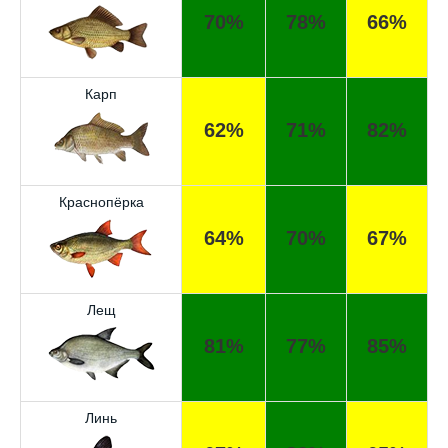
70%
78%
66%
Карп
62%
71%
82%
Краснопёрка
64%
70%
67%
Лещ
81%
77%
85%
Линь