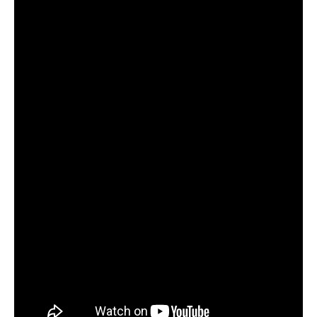
отлично, уловил карпа и налима
Сегодняшний день был нейтральным, ни
хорошего, ни плохого улова
Поймал всего пару мелких рыбок,
несмотря на "активный" прогноз, под
вопросом его точность
Начал сомневаться в прогнозе клева после
нескольких неудачных вылазок, надеялся
на больше
Очень точный прогноз клева, всегда
помогает выбрать лучшее время для
рыбалки, не разочаровался ни разу
Сегодня клев был слабый, но вчера
удалось поймать большого леща и окуня
Календарь рыболова иногда работает,
иногда нет, это всегда лотерея