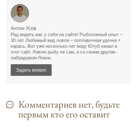
полной ерундой, ни одной рыбы не поймал
Поймал всего одну рыбу, несмотря на
"удачный" прогноз клева, разочарован
Антон Усов
Сегодняшний прогноз клева позволил мне
Рад видеть вас у себя на сайте! Рыболовный опыт –
30 лет. Любимый вид ловли – поплавочная удочка +
успешно поймать крупную щуку.
карась. Вот уже несколько лет веду Ютуб канал и
этот сайт. Ловлю рыбу не сам, а со своим другом -
Прогноз клева на рыбалку на следующую
лабрадором Локки.
неделю обещает хорошие результаты.
Задать вопрос
Благодаря лунному календарю и прогнозу
клева, мой улов растет с каждым днем.
С приложением для Android, я всегда могу
узнать точный прогноз клева на
Комментариев нет, будьте
ближайшие дни.
первым кто его оставит
Прогноз клева на год вперед помогает мне
планировать свои рыбалки.
На рыболовном форуме, я нашел много