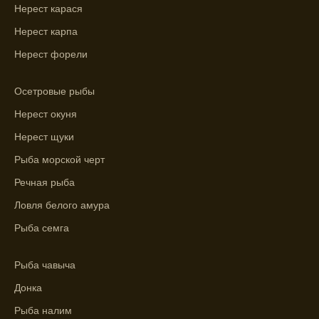
Нерест карася
Выберите лучшее время для рыбной
ловли в разных водоемах, опираясь на
Нерест карпа
прогноз клева.
Нерест форели
Зависимость активности рыбы от
температуры воды учитывается в прогнозе
Осетровые рыбы
клева.
Нерест окуня
Лучше всего ловить рыбу в период
Нерест щуки
максимального атмосферного давления,
Рыба морской черт
как указывает прогноз клева.
Речная рыба
Прогноз клева на сутки вперед дает ясное
Ловля белого амура
представление о том, когда и где клюет
рыба.
Рыба семга
Находите ближайшие водоемы для ловли с
Рыба чавыча
помощью прогноза клева.
Донка
Учитывайте фазы луны при выборе места
Рыба налим
для рыбной ловли, согласно прогнозу