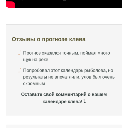
Отличный прогноз клева! Сегодня поймал
щуку весом 5 кг
Прогноз оказался точным, поймал много
щук на реке
Отзывы о прогнозе клева
Попробовал этот календарь рыболова, но
результаты не впечатлили, улов был очень
скромным
Спасибо за информацию! Рыбалка прошла
отлично, уловил карпа и налима
Уже второй раз пользуюсь этим прогнозом,
всегда помогает найти активных хищников
Оставьте свой комментарий о нашем
Сегодня благодаря прогнозу клева удалось
календаре клева! ⤵️
поймать крупного щуку, удивлен, но это
действительно работает
Сегодняшний прогноз клева оказался