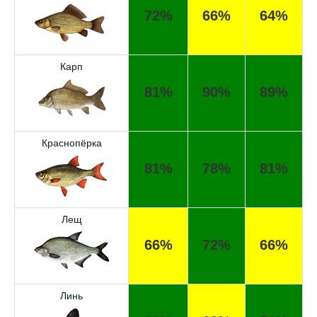
72%
66%
64%
Карп
81%
90%
89%
Краснопёрка
81%
78%
81%
Лещ
66%
72%
66%
Линь