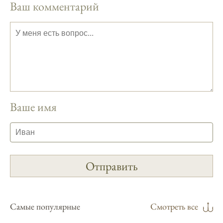
Ваш комментарий
полезной информации о факторах,
влияющих на клев рыбы.
Сегодняшний прогноз клева совпал с
фазами луны, и у меня был отличный
результат.
Приложение для рыболовов
предоставляет подробные сведения о
фазах луны и их влиянии на активность
Ваше имя
рыбы.
Прогноз клева учитывает погодные
условия и фазы луны, что делает его
надежным.
Я регулярно проверяю прогноз клева на
сайте и всегда знаю, когда лучше всего
отправиться на рыбалку.
Самые популярные
Смотреть все
Подробный прогноз клева помогает мне