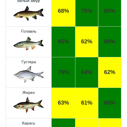
Белый амур
68%
75%
85%
Голавль
85%
62%
88%
Густера
79%
84%
62%
Жерех
63%
61%
88%
Карась