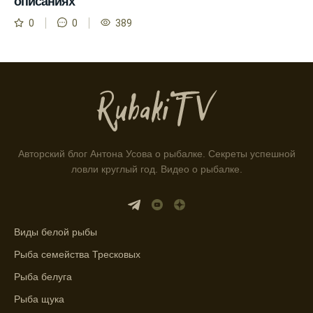
описаниях
Способ предсказать клев рыбы включает в
0
0
389
себя анализ фаз луны и погоды.
Прогноз клева на зимой помогает выбрать
подходящее время для ловли хищной
рыбы.
Информация о каждом типе рыбы в
приложении помогает выбрать наилучшие
Авторский блог Антона Усова о рыбалке. Секреты успешной
места для рыбалки.
ловли круглый год. Видео о рыбалке.
Прогноз клева учитывает влияние лунных
фаз и погодных условий на активность
рыбы.
Виды белой рыбы
Узнайте вероятности успешной ловли на
Рыба семейства Тресковых
ближайшие дни с прогнозом клева.
Рыба белуга
График клева рыбы зависит от фаз луны и
Рыба щука
погоды.