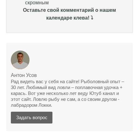
Уже второй раз пользуюсь этим прогнозом,
Оставьте свой комментарий о нашем
всегда помогает найти активных хищников
календаре клева! ⤵️
Сегодня благодаря прогнозу клева удалось
поймать крупного щуку, удивлен, но это
действительно работает
Сегодняшний прогноз клева оказался
полной ерундой, ни одной рыбы не поймал
Поймал всего одну рыбу, несмотря на
"удачный" прогноз клева, разочарован
Антон Усов
Рад видеть вас у себя на сайте! Рыболовный опыт –
Сегодняшний прогноз клева позволил мне
30 лет. Любимый вид ловли – поплавочная удочка +
успешно поймать крупную щуку.
карась. Вот уже несколько лет веду Ютуб канал и
этот сайт. Ловлю рыбу не сам, а со своим другом -
Прогноз клева на рыбалку на следующую
лабрадором Локки.
неделю обещает хорошие результаты.
Задать вопрос
Благодаря лунному календарю и прогнозу
клева, мой улов растет с каждым днем.