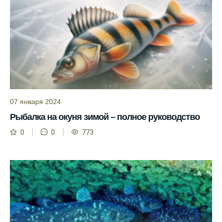
Прогноз клева учитывает разные факторы,
и это делает его надежным.
Я всегда учитываю фазы луны и погодные
условия при выборе дня для рыбалки.
Прогноз клева учитывает фазы луны и
изменения температуры воды для более
точных результатов.
07 января 2024
Благодаря точному прогнозу, я смог
успешно ловить рыбу в Московской
Рыбалка на окуня зимой – полное руководство
области.
0
0
773
Сегодняшний прогноз клева на реке
Мербуш сработал на славу.
Ожидается хороший улов в январе, с
учетом прогноза клева.
Сезонная таблица активности рыбы
помогает планировать рыбалку в разные