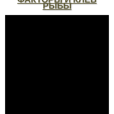
РЫБЫ
всегда помогает найти активных хищников
Скептически отношусь к этому календарю
рыболова после нескольких неудачных
вылазок, верить или нет - решайте сами
Спасибо за информацию! Рыбалка прошла
отлично, уловил карпа и налима
Сегодняшний день был нейтральным, ни
хорошего, ни плохого улова
Поймал всего пару мелких рыбок,
несмотря на "активный" прогноз, под
вопросом его точность
Начал сомневаться в прогнозе клева после
нескольких неудачных вылазок, надеялся
на больше
Очень точный прогноз клева, всегда