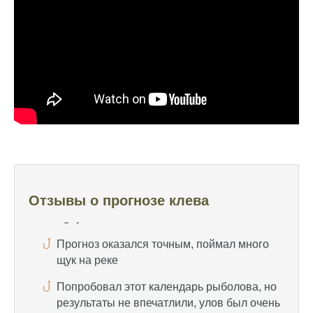
помогает выбрать лучшее время для
рыбалки, не разочаровался ни разу
Сегодня клев был слабый, но вчера
удалось поймать большого леща и окуня
Календарь рыболова иногда работает,
иногда нет, это всегда лотерея
Отличный прогноз клева! Сегодня поймал
щуку весом 5 кг
Прогноз оказался точным, поймал много
щук на реке
Отзывы о прогнозе клева
Попробовал этот календарь рыболова, но
результаты не впечатлили, улов был очень
скромным
Спасибо за информацию! Рыбалка прошла
отлично, уловил карпа и налима