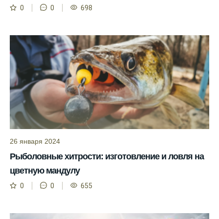
0
0
698
Сегодня у меня был успешный клев, и это
благодаря прогнозу.
Прогноз клева на сайте всегда актуален и
помогает мне выбирать лучшие дни для
рыбалки в Москве и области.
Я скачал приложение и теперь всегда
знаю, когда клюет рыба.
Рыболовный клуб для любителей активной
ловли предоставляет точные прогнозы
клева.
26 января 2024
Учитывайте фазы луны при планировании
Рыболовные хитрости: изготовление и ловля на
рыбалки и проверяйте прогноз клева.
цветную мандулу
Находитесь в Московской области? Это
0
0
655
прекрасное место для рыбалки, и прогноз
клева вам в помощь.