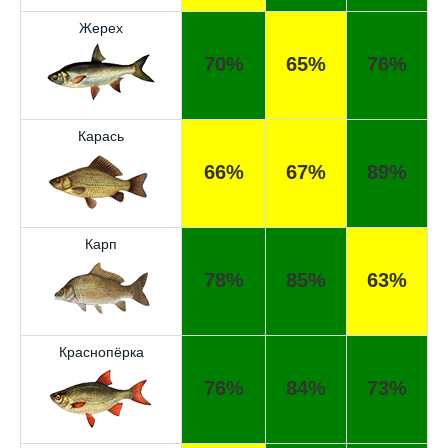
Жерех
70%
65%
76%
Карась
66%
67%
89%
Карп
78%
85%
63%
Краснопёрка
76%
84%
73%