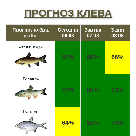
ПРОГНОЗ КЛЕВА
Прогноз клёва,
Сегодня
Завтра
3 дня
рыба:
06.08
07.08
08.08
Белый амур
90%
90%
66%
Голавль
72%
85%
83%
Густера
64%
82%
79%