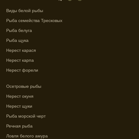
фаз и погодных условий на активность
рыбы.
Виды белой рыбы
Узнайте вероятности успешной ловли на
Рыба семейства Тресковых
ближайшие дни с прогнозом клева.
Рыба белуга
График клева рыбы зависит от фаз луны и
Рыба щука
погоды.
Нерест карася
Выберите лучшее время для рыбной
Нерест карпа
ловли в разных водоемах, опираясь на
Нерест форели
прогноз клева.
Зависимость активности рыбы от
Осетровые рыбы
температуры воды учитывается в прогнозе
Нерест окуня
клева.
Нерест щуки
Лучше всего ловить рыбу в период
Рыба морской черт
максимального атмосферного давления,
как указывает прогноз клева.
Речная рыба
Прогноз клева на сутки вперед дает ясное
Ловля белого амура