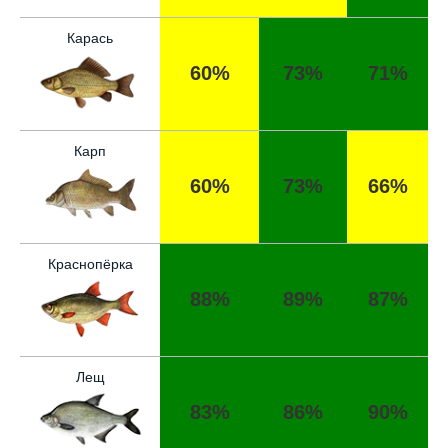
Карась
60%
73%
71%
Карп
60%
73%
66%
Краснопёрка
88%
89%
87%
Лещ
83%
86%
90%