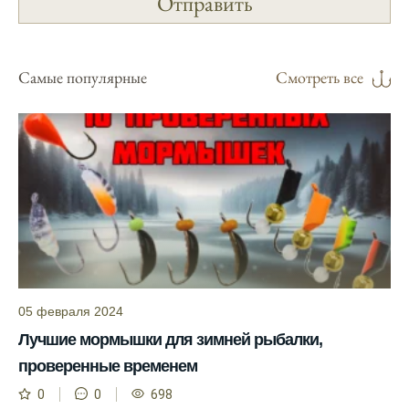
надежным.
Я регулярно проверяю прогноз клева на
сайте и всегда знаю, когда лучше всего
Самые популярные
Смотреть все
отправиться на рыбалку.
Подробный прогноз клева помогает мне
выбирать лучшие дни для рыбалки в
Москве и области.
С приложением можно получить прогноз
клева на ближайшие сутки.
Узнайте, какие факторы влияют на
активность рыбы и как их учитывать в
прогнозе клева.
05 февраля 2024
Прогноз клева учитывает изменения
Лучшие мормышки для зимней рыбалки,
температуры воды, что делает его более
проверенные временем
точным.
0
0
698
Сегодня у меня был успешный клев, и это