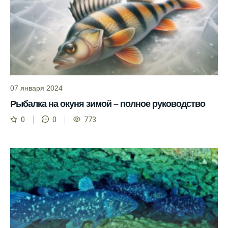
и это делает его надежным.
Я всегда учитываю фазы луны и погодные
условия при выборе дня для рыбалки.
Прогноз клева учитывает фазы луны и
изменения температуры воды для более
точных результатов.
07 января 2024
Благодаря точному прогнозу, я смог
Рыбалка на окуня зимой – полное руководство
успешно ловить рыбу в Московской
0
0
773
области.
Сегодняшний прогноз клева на реке
Мербуш сработал на славу.
Ожидается хороший улов в январе, с
учетом прогноза клева.
Сезонная таблица активности рыбы
помогает планировать рыбалку в разные
месяцы.