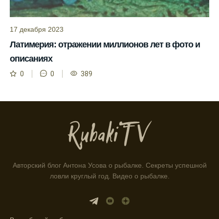
Инструкция по подготовке к рыбалке
учитывает прогноз клева.
17 декабря 2023
Латимерия: отражении миллионов лет в фото и
Благодаря фазам луны, я всегда могу
выбирать оптимальное время для рыбной
описаниях
ловли.
0
0
389
Способ предсказать клев рыбы включает в
себя анализ фаз луны и погоды.
Прогноз клева на зимой помогает выбрать
подходящее время для ловли хищной
рыбы.
Информация о каждом типе рыбы в
Авторский блог Антона Усова о рыбалке. Секреты успешной
приложении помогает выбрать наилучшие
ловли круглый год. Видео о рыбалке.
места для рыбалки.
Прогноз клева учитывает влияние лунных
фаз и погодных условий на активность