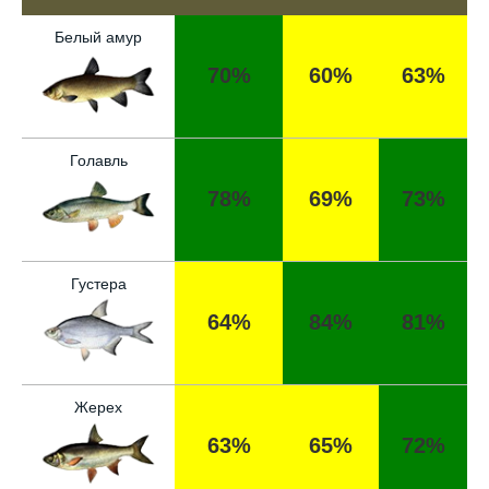
Белый амур
70%
60%
63%
Голавль
78%
69%
73%
Густера
64%
84%
81%
Жерех
63%
65%
72%