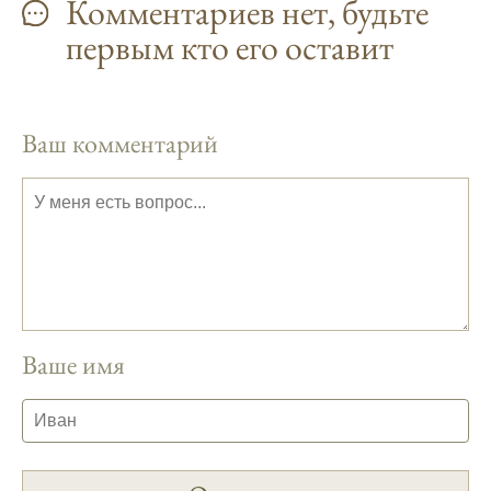
Комментариев нет, будьте
узнать точный прогноз клева на
первым кто его оставит
ближайшие дни.
Прогноз клева на год вперед помогает мне
планировать свои рыбалки.
Ваш комментарий
На рыболовном форуме, я нашел много
полезной информации о факторах,
влияющих на клев рыбы.
Сегодняшний прогноз клева совпал с
фазами луны, и у меня был отличный
результат.
Приложение для рыболовов
Ваше имя
предоставляет подробные сведения о
фазах луны и их влиянии на активность
рыбы.
Прогноз клева учитывает погодные
условия и фазы луны, что делает его