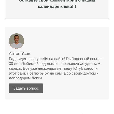
Оставьте свой комментарий о нашем
всегда помогает найти активных хищников
календаре клева! ⤵️
Сегодня благодаря прогнозу клева удалось
поймать крупного щуку, удивлен, но это
действительно работает
Сегодняшний прогноз клева оказался
полной ерундой, ни одной рыбы не поймал
Поймал всего одну рыбу, несмотря на
Антон Усов
"удачный" прогноз клева, разочарован
Рад видеть вас у себя на сайте! Рыболовный опыт –
30 лет. Любимый вид ловли – поплавочная удочка +
Сегодняшний прогноз клева позволил мне
карась. Вот уже несколько лет веду Ютуб канал и
успешно поймать крупную щуку.
этот сайт. Ловлю рыбу не сам, а со своим другом -
лабрадором Локки.
Прогноз клева на рыбалку на следующую
неделю обещает хорошие результаты.
Задать вопрос
Благодаря лунному календарю и прогнозу
клева, мой улов растет с каждым днем.
С приложением для Android, я всегда могу