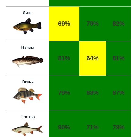
Линь
69%
79%
82%
Налим
81%
64%
81%
Окунь
79%
88%
87%
Отличный прогноз клёва! Сегодня поймал
щуку весом 5 кг.
Плотва
Спасибо за прогноз, сегодня уловил карпа
90%
71%
78%
и окуня!