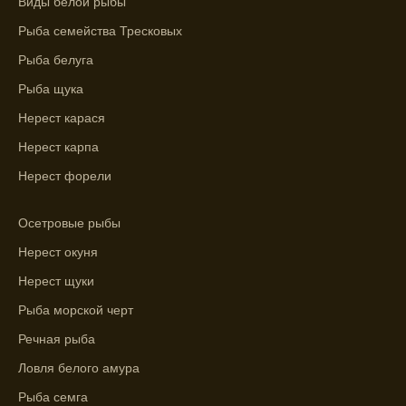
Виды белой рыбы
рыбы.
Рыба семейства Тресковых
Узнайте вероятности успешной ловли на
ближайшие дни с прогнозом клева.
Рыба белуга
Рыба щука
График клева рыбы зависит от фаз луны и
погоды.
Нерест карася
Нерест карпа
Выберите лучшее время для рыбной
ловли в разных водоемах, опираясь на
Нерест форели
прогноз клева.
Осетровые рыбы
Зависимость активности рыбы от
температуры воды учитывается в прогнозе
Нерест окуня
клева.
Нерест щуки
Лучше всего ловить рыбу в период
Рыба морской черт
максимального атмосферного давления,
Речная рыба
как указывает прогноз клева.
Ловля белого амура
Прогноз клева на сутки вперед дает ясное
Рыба семга
представление о том, когда и где клюет