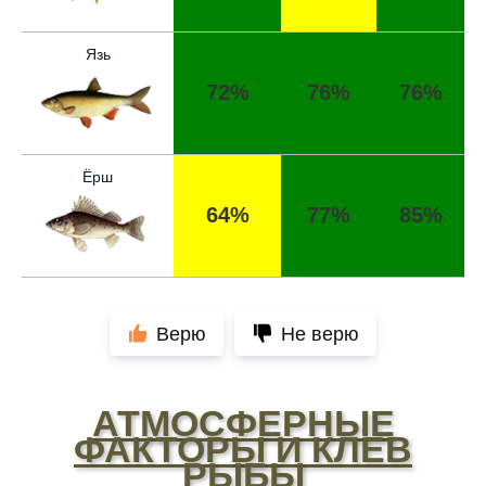
Прогноз оказался точным, поймал много
щук на реке
Язь
Сегодняшний прогноз клева оказался
72%
76%
76%
полной ерундой, ни одной рыбы не поймал
Хороший сервис, всегда проверяю прогноз
перед рыбалкой, сегодня уловил большого
Ёрш
сома
64%
77%
85%
Поймал всего одну рыбу, несмотря на
"удачный" прогноз клева, разочарован
Сегодня клев был слабый, но вчера
удалось поймать большого леща и окуня
Верю
Не верю
Не стоит полагаться исключительно на
прогноз клева, результаты могут
АТМОСФЕРНЫЕ
разочаровать
ФАКТОРЫ И КЛЕВ
Уже второй раз пользуюсь этим прогнозом,
РЫБЫ