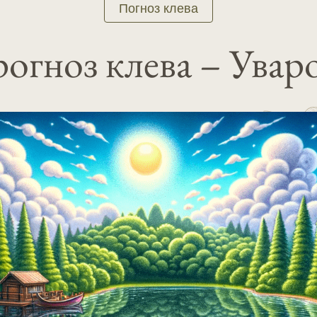
Погноз клева
огноз клева – Увар