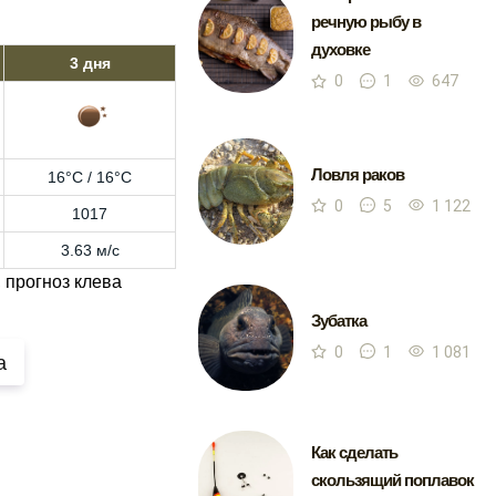
речную рыбу в
духовке
3 дня
0
1
647
Ловля раков
16°C / 16°C
0
5
1 122
1017
3.63 м/с
 прогноз клева
Зубатка
0
1
1 081
а
Как сделать
скользящий поплавок