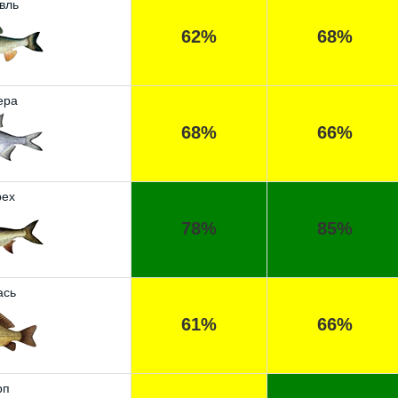
вль
62%
68%
ера
68%
66%
ех
78%
85%
ась
61%
66%
рп