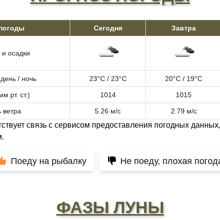
 погоды
Сегодня
Завтра
 и осадки
день / ночь
23°C / 23°C
20°C / 19°C
м рт. ст.)
1014
1015
 ветра
5.26 м/с
2.79 м/с
тствует связь с сервисом предоставления погодных данных,
.
Поеду на рыбалку
Не поеду, плохая погод
ФАЗЫ ЛУНЫ