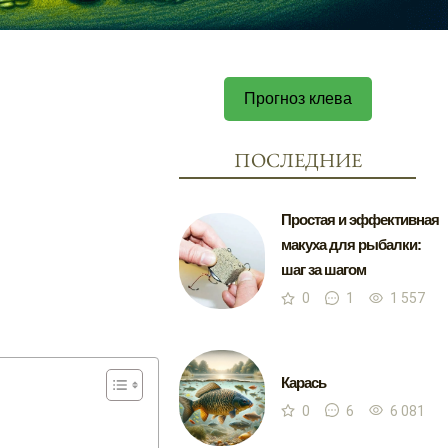
Прогноз клева
ПОСЛЕДНИЕ
Простая и эффективная
макуха для рыбалки:
шаг за шагом
0
1
1 557
Карась
0
6
6 081