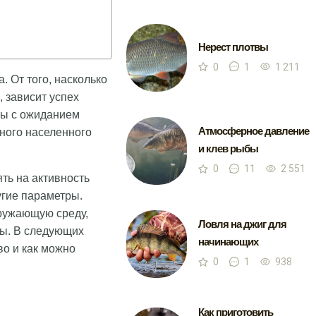
Нерест плотвы
0
1
1 211
. От того, насколько
, зависит успех
ны с ожиданием
Атмосферное давление
тного населенного
и клев рыбы
0
11
2 551
ять на активность
угие параметры.
кружающую среду,
Ловля на джиг для
ты. В следующих
начинающих
во и как можно
0
1
938
Как приготовить