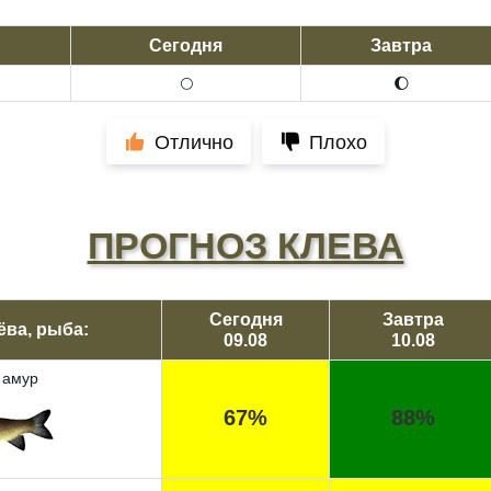
Сегодня
Завтра
🌕
🌔
Отлично
Плохо
ПРОГНОЗ КЛЕВА
Сегодня
Завтра
ёва, рыба:
09.08
10.08
 амур
67%
88%