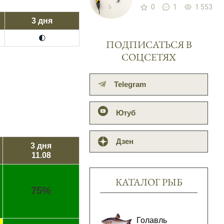
0
1
1 553
3 дня
🌓
ПОДПИСАТЬСЯ В
СОЦСЕТЯХ
Telegram
Ютуб
Дзен
3 дня
11.08
КАТАЛОГ РЫБ
75%
Голавль