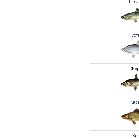
Гола
Густ
Жер
Кар
Ка