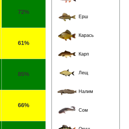
72%
Ерш
Карась
61%
Карп
Лещ
85%
Налим
66%
Сом
Окунь