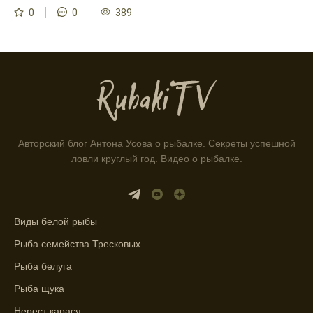
0
0
389
ловли предоставляет точные прогнозы
клева.
Учитывайте фазы луны при планировании
рыбалки и проверяйте прогноз клева.
Находитесь в Московской области? Это
прекрасное место для рыбалки, и прогноз
клева вам в помощь.
Авторский блог Антона Усова о рыбалке. Секреты успешной
Прогноз клева учитывает разные факторы,
ловли круглый год. Видео о рыбалке.
и это делает его надежным.
Я всегда учитываю фазы луны и погодные
условия при выборе дня для рыбалки.
Виды белой рыбы
Прогноз клева учитывает фазы луны и
Рыба семейства Тресковых
изменения температуры воды для более
Рыба белуга
точных результатов.
Рыба щука
Благодаря точному прогнозу, я смог
Нерест карася