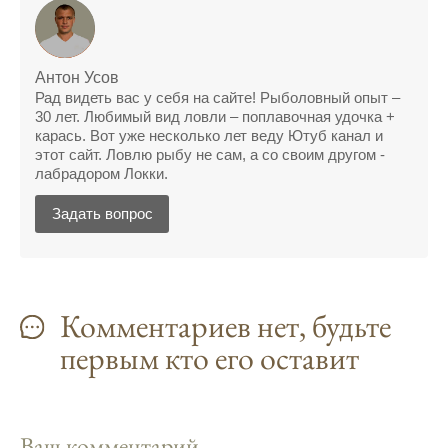
Учитывайте фазы луны при планировании
рыбалки и проверяйте прогноз клева.
Находитесь в Московской области? Это
Антон Усов
Рад видеть вас у себя на сайте! Рыболовный опыт –
прекрасное место для рыбалки, и прогноз
30 лет. Любимый вид ловли – поплавочная удочка +
клева вам в помощь.
карась. Вот уже несколько лет веду Ютуб канал и
этот сайт. Ловлю рыбу не сам, а со своим другом -
Прогноз клева учитывает разные факторы,
лабрадором Локки.
и это делает его надежным.
Задать вопрос
Я всегда учитываю фазы луны и погодные
условия при выборе дня для рыбалки.
Прогноз клева учитывает фазы луны и
изменения температуры воды для более
Комментариев нет, будьте
точных результатов.
первым кто его оставит
Благодаря точному прогнозу, я смог
успешно ловить рыбу в Московской
области.
Ваш комментарий