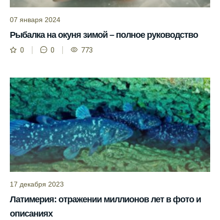
прогнозы клева на разные дни года.
07 января 2024
Приложение для рыболовов
Рыбалка на окуня зимой – полное руководство
предоставляет подробную информацию о
фазах луны и их влиянии на активность
0
0
773
рыбы.
Прогноз клева учитывает погодные
условия и фазы луны для более точных
результатов.
Сегодня у меня был успешный клев, и это
благодаря прогнозу.
Прогноз клева на сайте всегда актуален и
помогает мне выбирать лучшие дни для
рыбалки в Москве и области.
17 декабря 2023
Я скачал приложение и теперь всегда
Латимерия: отражении миллионов лет в фото и
знаю, когда клюет рыба.
описаниях
Рыболовный клуб для любителей активной