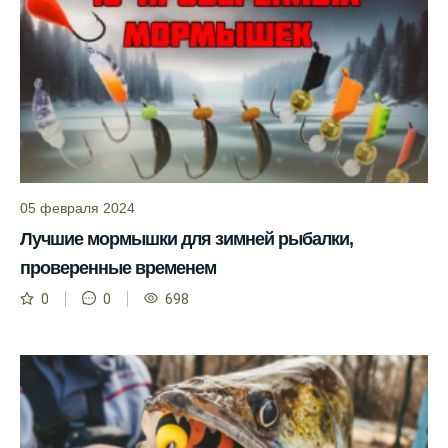
рыбы.
Информация о каждом типе рыбы в
приложении помогает выбрать наилучшие
места для рыбалки.
Прогноз клева учитывает влияние лунных
фаз и погодных условий на активность
рыбы.
05 февраля 2024
Узнайте вероятности успешной ловли на
Лучшие мормышки для зимней рыбалки,
ближайшие дни с прогнозом клева.
проверенные временем
График клева рыбы зависит от фаз луны и
0
0
698
погоды.
Выберите лучшее время для рыбной
ловли в разных водоемах, опираясь на
прогноз клева.
Зависимость активности рыбы от
температуры воды учитывается в прогнозе