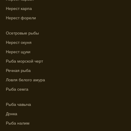
успешно ловить рыбу в Московской
области.
Нерест карпа
Нерест форели
Сегодняшний прогноз клева на реке
Мербуш сработал на славу.
Осетровые рыбы
Ожидается хороший улов в январе, с
Нерест окуня
учетом прогноза клева.
Нерест щуки
Сезонная таблица активности рыбы
Рыба морской черт
помогает планировать рыбалку в разные
месяцы.
Речная рыба
Инструкция по подготовке к рыбалке
Ловля белого амура
учитывает прогноз клева.
Рыба семга
Благодаря фазам луны, я всегда могу
выбирать оптимальное время для рыбной
Рыба чавыча
ловли.
Донка
Рыба налим