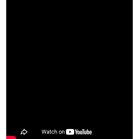
Приложение для рыболовов
предоставляет подробные сведения о
фазах луны и их влиянии на активность
рыбы.
Прогноз клева учитывает погодные
условия и фазы луны, что делает его
надежным.
Я регулярно проверяю прогноз клева на
сайте и всегда знаю, когда лучше всего
отправиться на рыбалку.
Подробный прогноз клева помогает мне
выбирать лучшие дни для рыбалки в
Москве и области.
С приложением можно получить прогноз
клева на ближайшие сутки.