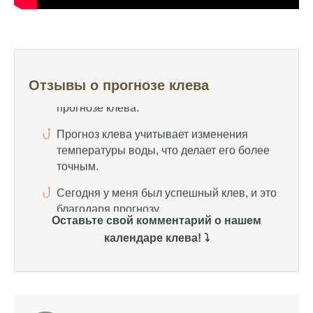
Узнайте, какие факторы влияют на
активность рыбы и как их учитывать в
прогнозе клева.
Прогноз клева учитывает изменения
температуры воды, что делает его более
Отзывы о прогнозе клева
точным.
Сегодня у меня был успешный клев, и это
благодаря прогнозу.
Прогноз клева на сайте всегда актуален и
помогает мне выбирать лучшие дни для
рыбалки в Москве и области.
Оставьте свой комментарий о нашем
Я скачал приложение и теперь всегда
знаю, когда клюет рыба.
календаре клева! ⤵️
Рыболовный клуб для любителей активной
ловли предоставляет точные прогнозы
клева.