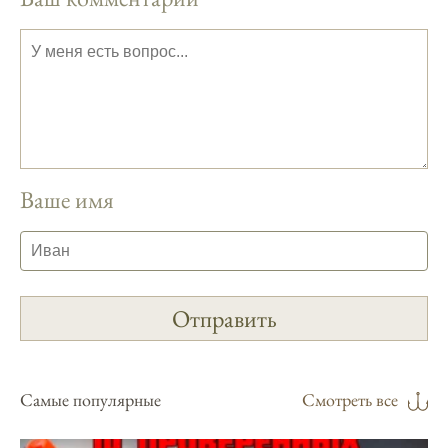
Сегодняшний прогноз клева на реке
Мербуш сработал на славу.
Ожидается хороший улов в январе, с
учетом прогноза клева.
Сезонная таблица активности рыбы
помогает планировать рыбалку в разные
месяцы.
Ваше имя
Инструкция по подготовке к рыбалке
учитывает прогноз клева.
Благодаря фазам луны, я всегда могу
выбирать оптимальное время для рыбной
ловли.
Способ предсказать клев рыбы включает в
себя анализ фаз луны и погоды.
Самые популярные
Смотреть все
Прогноз клева на зимой помогает выбрать
подходящее время для ловли хищной