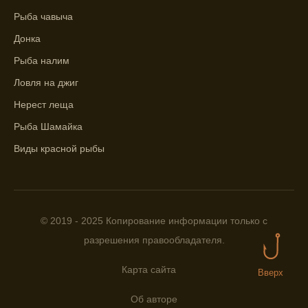
Находите ближайшие водоемы для ловли с
Рыба чавыча
помощью прогноза клева.
Донка
Учитывайте фазы луны при выборе места
Рыба налим
для рыбной ловли, согласно прогнозу
клева.
Ловля на джиг
Нерест леща
Прогноз клева помогает определить
лучшие условия для успешной рыбалки.
Рыба Шамайка
Календарь рыболова включает в себя
Виды красной рыбы
прогнозы клева на разные дни года.
Приложение для рыболовов
предоставляет подробную информацию о
© 2019 - 2025 Копирование информации только с
фазах луны и их влиянии на активность
рыбы.
разрешения правообладателя.
Прогноз клева учитывает погодные
Карта сайта
Вверх
условия и фазы луны для более точных
результатов.
Об авторе