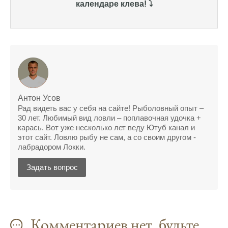
календаре клева! ⤵️
Сегодня благодаря прогнозу клева удалось
поймать крупного щуку, удивлен, но это
действительно работает
Сегодняшний прогноз клева оказался
полной ерундой, ни одной рыбы не поймал
Поймал всего одну рыбу, несмотря на
"удачный" прогноз клева, разочарован
Антон Усов
Рад видеть вас у себя на сайте! Рыболовный опыт –
Сегодняшний прогноз клева позволил мне
30 лет. Любимый вид ловли – поплавочная удочка +
успешно поймать крупную щуку.
карась. Вот уже несколько лет веду Ютуб канал и
этот сайт. Ловлю рыбу не сам, а со своим другом -
Прогноз клева на рыбалку на следующую
лабрадором Локки.
неделю обещает хорошие результаты.
Задать вопрос
Благодаря лунному календарю и прогнозу
клева, мой улов растет с каждым днем.
С приложением для Android, я всегда могу
узнать точный прогноз клева на
Комментариев нет, будьте
ближайшие дни.