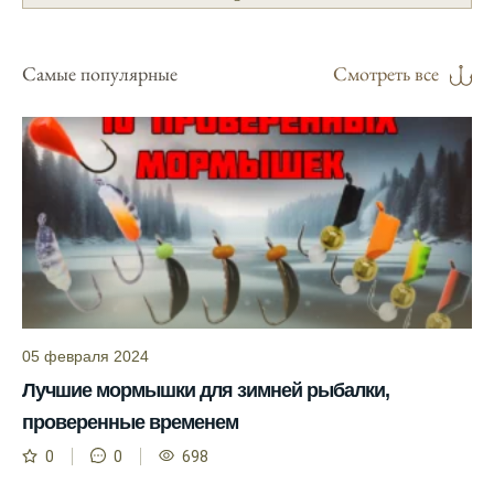
Я регулярно проверяю прогноз клева на
сайте и всегда знаю, когда лучше всего
отправиться на рыбалку.
Самые популярные
Смотреть все
Подробный прогноз клева помогает мне
выбирать лучшие дни для рыбалки в
Москве и области.
С приложением можно получить прогноз
клева на ближайшие сутки.
Узнайте, какие факторы влияют на
активность рыбы и как их учитывать в
прогнозе клева.
Прогноз клева учитывает изменения
05 февраля 2024
температуры воды, что делает его более
Лучшие мормышки для зимней рыбалки,
точным.
проверенные временем
Сегодня у меня был успешный клев, и это
0
0
698
благодаря прогнозу.