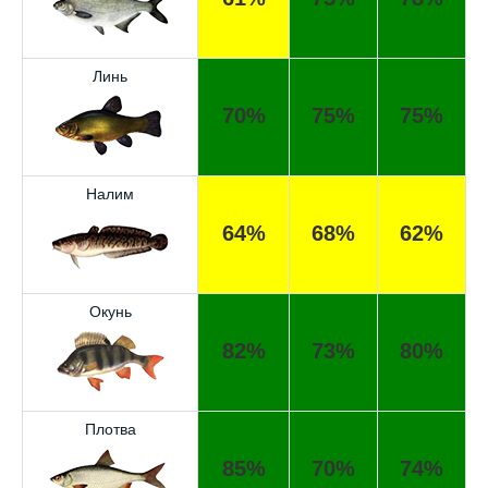
Линь
70%
75%
75%
Налим
64%
68%
62%
Окунь
Отличный прогноз клёва! Сегодня поймал
щуку весом 5 кг.
82%
73%
80%
Спасибо за прогноз, сегодня уловил карпа
и окуня!
Плотва
Прогноз оказался точным, поймал много
85%
70%
74%
налима на реке.