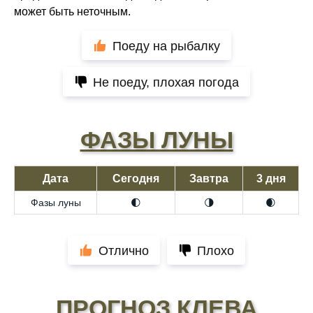
может быть неточным.
Поеду на рыбалку
Не поеду, плохая погода
ФАЗЫ ЛУНЫ
Дата
Сегодня
Завтра
3 дня
Фазы луны
🌓
🌗
🌒
Отлично
Плохо
ПРОГНОЗ КЛЕВА