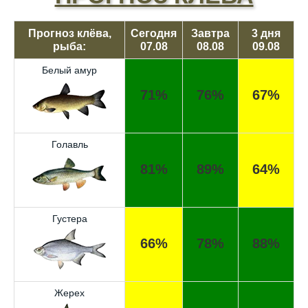
Прогноз клёва,
Сегодня
Завтра
3 дня
рыба:
07.08
08.08
09.08
Белый амур
71%
76%
67%
Голавль
81%
89%
64%
Густера
66%
78%
88%
Жерех