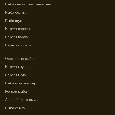
Рыба семейства Тресковых
ближайшие дни с прогнозом клева.
Рыба белуга
График клева рыбы зависит от фаз луны и
Рыба щука
погоды.
Нерест карася
Выберите лучшее время для рыбной
Нерест карпа
ловли в разных водоемах, опираясь на
прогноз клева.
Нерест форели
Зависимость активности рыбы от
Осетровые рыбы
температуры воды учитывается в прогнозе
клева.
Нерест окуня
Лучше всего ловить рыбу в период
Нерест щуки
максимального атмосферного давления,
Рыба морской черт
как указывает прогноз клева.
Речная рыба
Прогноз клева на сутки вперед дает ясное
Ловля белого амура
представление о том, когда и где клюет
рыба.
Рыба семга