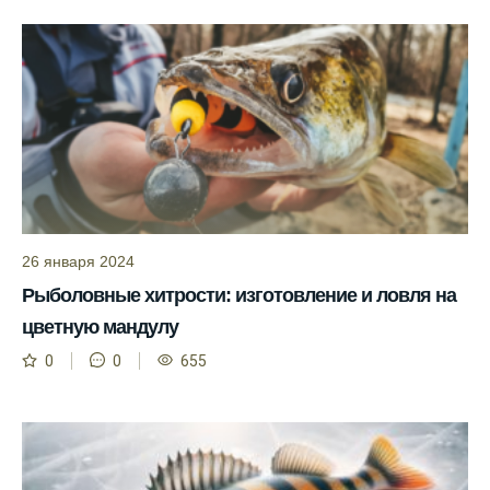
Прогноз клева на сайте всегда актуален и
помогает мне выбирать лучшие дни для
рыбалки в Москве и области.
Я скачал приложение и теперь всегда
знаю, когда клюет рыба.
Рыболовный клуб для любителей активной
ловли предоставляет точные прогнозы
клева.
26 января 2024
Учитывайте фазы луны при планировании
рыбалки и проверяйте прогноз клева.
Рыболовные хитрости: изготовление и ловля на
цветную мандулу
Находитесь в Московской области? Это
прекрасное место для рыбалки, и прогноз
0
0
655
клева вам в помощь.
Прогноз клева учитывает разные факторы,
и это делает его надежным.