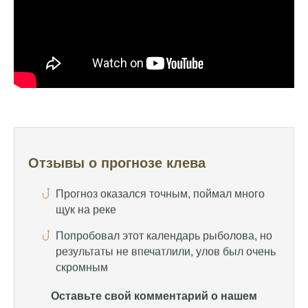
Сегодня клев был слабый, но вчера
удалось поймать большого леща и окуня
Календарь рыболова иногда работает,
иногда нет, это всегда лотерея
Отличный прогноз клева! Сегодня поймал
щуку весом 5 кг
Прогноз оказался точным, поймал много
щук на реке
Отзывы о прогнозе клева
Попробовал этот календарь рыболова, но
результаты не впечатлили, улов был очень
скромным
Спасибо за информацию! Рыбалка прошла
отлично, уловил карпа и налима
Уже второй раз пользуюсь этим прогнозом,
всегда помогает найти активных хищников
Оставьте свой комментарий о нашем