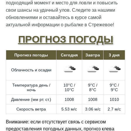
подходящий момент и место для ловли и повысить
свои шансы на удачный улов. Следите за нашими
обновлениями и оставайтесь в курсе самой
актуальной информации о рыбалке в Стрежевое!
ПРОГНОЗ ПОГОДЫ
Прогноз погоды
Сегодня
Завтра
3 дня
Облачность и осадки
Температура день /
10°C /
9°C /
9°C /
ночь
10°C
8°C
9°C
Давление (мм рт. ст.)
1008
1008
1010
Скорость ветра
5.53 м/с
3.06 м/с
2.7 м/с
Внимание: если отсутствует связь с сервисом
предоставления погодных данных, прогноз клева