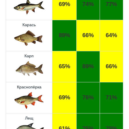
69%
74%
77%
Карась
89%
66%
64%
Карп
65%
89%
66%
Краснопёрка
69%
76%
71%
Лещ
61%
75%
78%