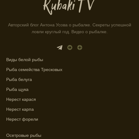
Информация о каждом типе рыбы в
приложении помогает выбрать наилучшие
места для рыбалки.
Авторский блог Антона Усова о рыбалке. Секреты успешной
ловли круглый год. Видео о рыбалке.
Прогноз клева учитывает влияние лунных
фаз и погодных условий на активность
рыбы.
Виды белой рыбы
Узнайте вероятности успешной ловли на
ближайшие дни с прогнозом клева.
Рыба семейства Тресковых
Рыба белуга
График клева рыбы зависит от фаз луны и
погоды.
Рыба щука
Нерест карася
Выберите лучшее время для рыбной
ловли в разных водоемах, опираясь на
Нерест карпа
прогноз клева.
Нерест форели
Зависимость активности рыбы от
температуры воды учитывается в прогнозе
Осетровые рыбы