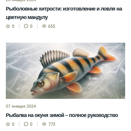
рыбалки и проверяйте прогноз клева.
Рыболовные хитрости: изготовление и ловля на
цветную мандулу
Находитесь в Московской области? Это
прекрасное место для рыбалки, и прогноз
0
0
655
клева вам в помощь.
Прогноз клева учитывает разные факторы,
и это делает его надежным.
Я всегда учитываю фазы луны и погодные
условия при выборе дня для рыбалки.
Прогноз клева учитывает фазы луны и
изменения температуры воды для более
точных результатов.
Благодаря точному прогнозу, я смог
07 января 2024
успешно ловить рыбу в Московской
Рыбалка на окуня зимой – полное руководство
области.
0
0
773
Сегодняшний прогноз клева на реке