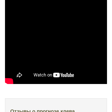
вопросом его точность
Начал сомневаться в прогнозе клева после
нескольких неудачных вылазок, надеялся
на больше
Очень точный прогноз клева, всегда
помогает выбрать лучшее время для
рыбалки, не разочаровался ни разу
Сегодня клев был слабый, но вчера
удалось поймать большого леща и окуня
Календарь рыболова иногда работает,
иногда нет, это всегда лотерея
Отличный прогноз клева! Сегодня поймал
щуку весом 5 кг
Прогноз оказался точным, поймал много
щук на реке
Отзывы о прогнозе клева