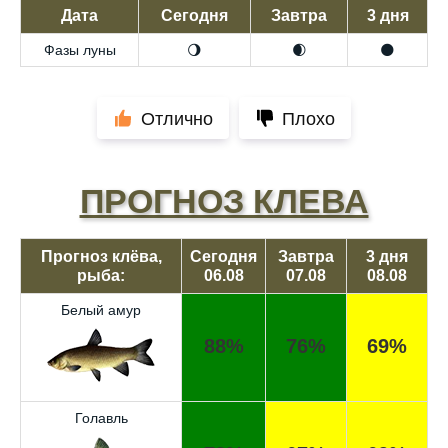
Дата
Сегодня
Завтра
3 дня
Фазы луны
🌖
🌒
🌑
Отлично
Плохо
ПРОГНОЗ КЛЕВА
Прогноз клёва,
Сегодня
Завтра
3 дня
рыба:
06.08
07.08
08.08
Белый амур
88%
76%
69%
Голавль