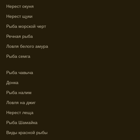
клева.
Нерест окуня
Лучше всего ловить рыбу в период
Нерест щуки
максимального атмосферного давления,
Рыба морской черт
как указывает прогноз клева.
Речная рыба
Прогноз клева на сутки вперед дает ясное
Ловля белого амура
представление о том, когда и где клюет
рыба.
Рыба семга
Находите ближайшие водоемы для ловли с
Рыба чавыча
помощью прогноза клева.
Донка
Учитывайте фазы луны при выборе места
для рыбной ловли, согласно прогнозу
Рыба налим
клева.
Ловля на джиг
Прогноз клева помогает определить
Нерест леща
лучшие условия для успешной рыбалки.
Рыба Шамайка
Календарь рыболова включает в себя
Виды красной рыбы
прогнозы клева на разные дни года.