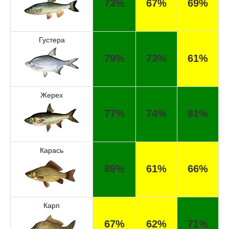
73%
67%
69%
Густера
79%
73%
61%
Жерех
77%
74%
81%
Карась
89%
61%
66%
Карп
67%
62%
71%