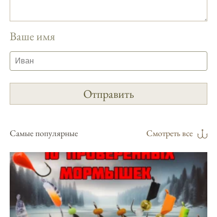
Приложение для рыболовов
предоставляет подробные сведения о
фазах луны и их влиянии на активность
Ваше имя
рыбы.
Прогноз клева учитывает погодные
условия и фазы луны, что делает его
надежным.
Я регулярно проверяю прогноз клева на
сайте и всегда знаю, когда лучше всего
отправиться на рыбалку.
Самые популярные
Смотреть все
Подробный прогноз клева помогает мне
выбирать лучшие дни для рыбалки в
Москве и области.
С приложением можно получить прогноз
клева на ближайшие сутки.
Узнайте, какие факторы влияют на