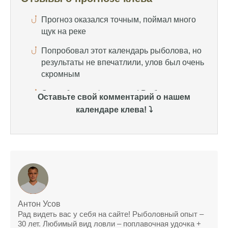
Попробовал этот календарь рыболова, но
результаты не впечатлили, улов был очень
скромным
Спасибо за информацию! Рыбалка прошла
отлично, уловил карпа и налима
Уже второй раз пользуюсь этим прогнозом,
всегда помогает найти активных хищников
Оставьте свой комментарий о нашем
Сегодня благодаря прогнозу клева удалось
календаре клева! ⤵️
поймать крупного щуку, удивлен, но это
действительно работает
Сегодняшний прогноз клева оказался
полной ерундой, ни одной рыбы не поймал
Поймал всего одну рыбу, несмотря на
"удачный" прогноз клева, разочарован
Антон Усов
Сегодняшний прогноз клева позволил мне
Рад видеть вас у себя на сайте! Рыболовный опыт –
успешно поймать крупную щуку.
30 лет. Любимый вид ловли – поплавочная удочка +