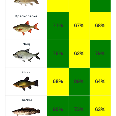
Краснопёрка
71%
67%
68%
Лещ
76%
62%
79%
Линь
68%
89%
64%
Налим
90%
73%
63%