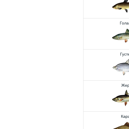
Гола
Густ
Жер
Кар