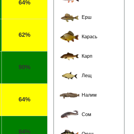
64%
Ерш
62%
Карась
Карп
90%
Лещ
Налим
64%
Сом
84%
Окунь