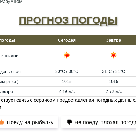
 Разумном.
ПРОГНОЗ ПОГОДЫ
 погоды
Сегодня
Завтра
 и осадки
день / ночь
30°C / 30°C
31°C / 31°C
м рт. ст.)
1015
1015
 ветра
2.49 м/с
2.72 м/с
тствует связь с сервисом предоставления погодных данных,
.
Поеду на рыбалку
Не поеду, плохая погод