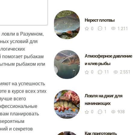
Нерест плотвы
0
1
1 211
 ловли в Разумном,
ьных условий для
ологических
Атмосферное давление
й помогает рыбакам
и клев рыбы
опытным рыбаком или
0
11
2 551
лияют на успешность
те в курсе всех этих
Ловля на джиг для
лучше всего
начинающих
профессиональные
0
1
938
 вам планировать
евероятным
ний и секретов
Как приготовить