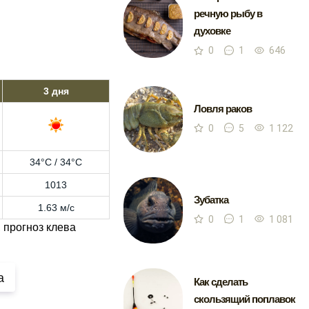
речную рыбу в
духовке
0
1
646
3 дня
Ловля раков
0
5
1 122
34°C / 34°C
1013
Зубатка
1.63 м/с
0
1
1 081
 прогноз клева
а
Как сделать
скользящий поплавок