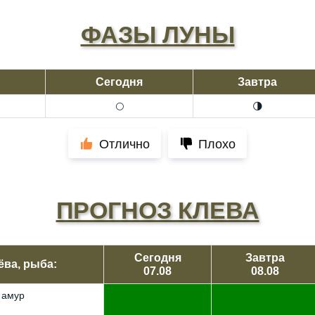
ФАЗЫ ЛУНЫ
Сегодня
Завтра
🌕
🌗
Отлично
Плохо
ПРОГНОЗ КЛЕВА
Сегодня
Завтра
ёва, рыба:
07.08
08.08
 амур