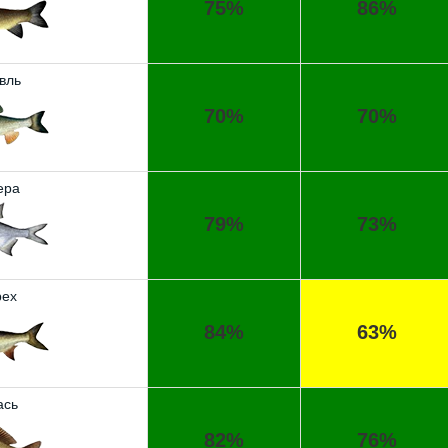
75%
86%
вль
70%
70%
ера
79%
73%
ех
84%
63%
ась
82%
76%