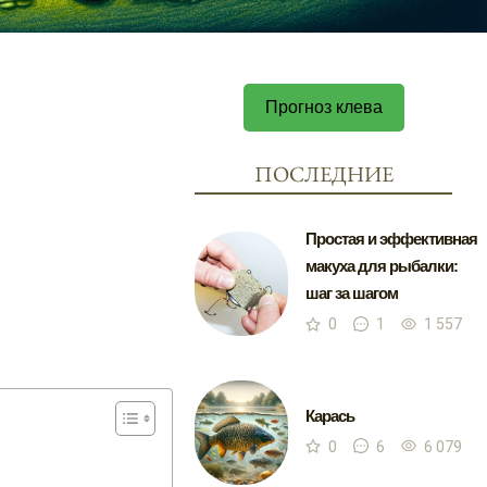
Прогноз клева
ПОСЛЕДНИЕ
Простая и эффективная
макуха для рыбалки:
шаг за шагом
0
1
1 557
Карась
0
6
6 079