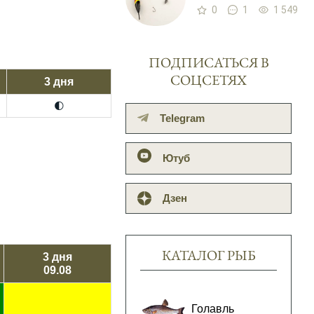
0
1
1 549
ПОДПИСАТЬСЯ В
СОЦСЕТЯХ
3 дня
🌓
Telegram
Ютуб
Дзен
КАТАЛОГ РЫБ
3 дня
09.08
Голавль