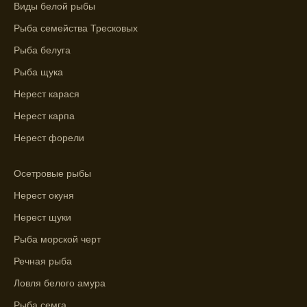
Виды белой рыбы
рыбы.
Рыба семейства Тресковых
Узнайте вероятности успешной ловли на
Рыба белуга
ближайшие дни с прогнозом клева.
Рыба щука
График клева рыбы зависит от фаз луны и
Нерест карася
погоды.
Нерест карпа
Выберите лучшее время для рыбной
ловли в разных водоемах, опираясь на
Нерест форели
прогноз клева.
Осетровые рыбы
Зависимость активности рыбы от
температуры воды учитывается в прогнозе
Нерест окуня
клева.
Нерест щуки
Лучше всего ловить рыбу в период
Рыба морской черт
максимального атмосферного давления,
Речная рыба
как указывает прогноз клева.
Ловля белого амура
Прогноз клева на сутки вперед дает ясное
Рыба семга