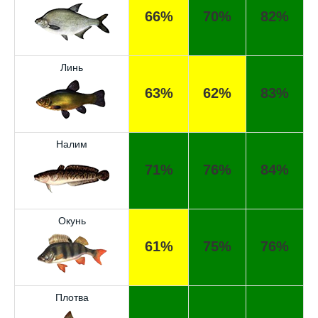
66%
70%
82%
Линь
63%
62%
83%
Налим
71%
76%
84%
Окунь
61%
75%
76%
Отличный прогноз клёва! Сегодня поймал
щуку весом 5 кг.
Спасибо за прогноз, сегодня уловил карпа
Плотва
и окуня!