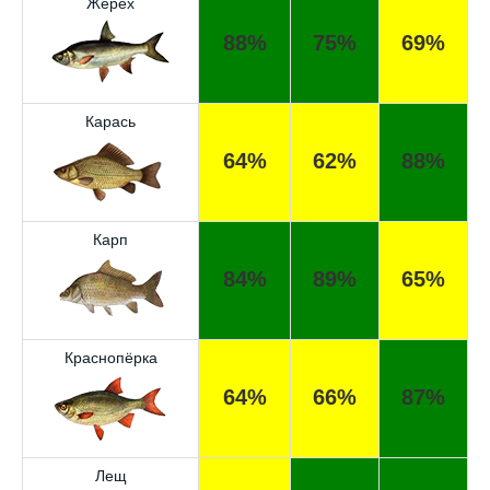
Жерех
88%
75%
69%
Карась
64%
62%
88%
Карп
84%
89%
65%
Краснопёрка
64%
66%
87%
Лещ