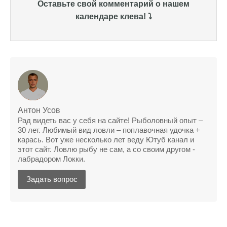
Уже второй раз пользуюсь этим прогнозом,
Оставьте свой комментарий о нашем
всегда помогает найти активных хищников
календаре клева! ⤵️
Сегодня благодаря прогнозу клева удалось
поймать крупного щуку, удивлен, но это
действительно работает
Сегодняшний прогноз клева оказался
полной ерундой, ни одной рыбы не поймал
Поймал всего одну рыбу, несмотря на
Антон Усов
"удачный" прогноз клева, разочарован
Рад видеть вас у себя на сайте! Рыболовный опыт –
30 лет. Любимый вид ловли – поплавочная удочка +
Сегодняшний прогноз клева позволил мне
карась. Вот уже несколько лет веду Ютуб канал и
успешно поймать крупную щуку.
этот сайт. Ловлю рыбу не сам, а со своим другом -
лабрадором Локки.
Прогноз клева на рыбалку на следующую
Задать вопрос
неделю обещает хорошие результаты.
Благодаря лунному календарю и прогнозу
клева, мой улов растет с каждым днем.