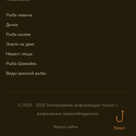
представление о том, когда и где клюет
рыба.
Рыба чавыча
Находите ближайшие водоемы для ловли с
Донка
помощью прогноза клева.
Рыба налим
Учитывайте фазы луны при выборе места
Ловля на джиг
для рыбной ловли, согласно прогнозу
клева.
Нерест леща
Рыба Шамайка
Прогноз клева помогает определить
лучшие условия для успешной рыбалки.
Виды красной рыбы
Календарь рыболова включает в себя
прогнозы клева на разные дни года.
Приложение для рыболовов
© 2019 - 2025 Копирование информации только с
предоставляет подробную информацию о
разрешения правообладателя.
фазах луны и их влиянии на активность
рыбы.
Карта сайта
Вверх
Прогноз клева учитывает погодные