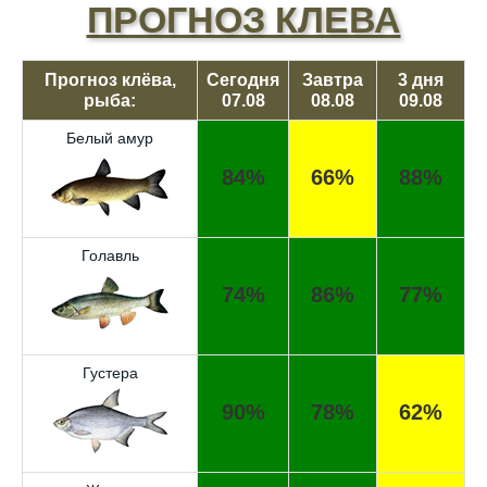
ПРОГНОЗ КЛЕВА
Прогноз клёва,
Сегодня
Завтра
3 дня
рыба:
07.08
08.08
09.08
Белый амур
84%
66%
88%
Голавль
74%
86%
77%
Густера
90%
78%
62%