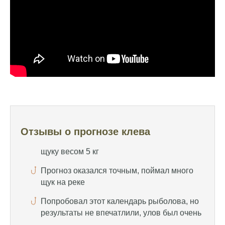
помогает выбрать лучшее время для
рыбалки, не разочаровался ни разу
Сегодня клев был слабый, но вчера
удалось поймать большого леща и окуня
Календарь рыболова иногда работает,
иногда нет, это всегда лотерея
Отличный прогноз клева! Сегодня поймал
щуку весом 5 кг
Прогноз оказался точным, поймал много
Отзывы о прогнозе клева
щук на реке
Попробовал этот календарь рыболова, но
результаты не впечатлили, улов был очень
скромным
Спасибо за информацию! Рыбалка прошла
отлично, уловил карпа и налима