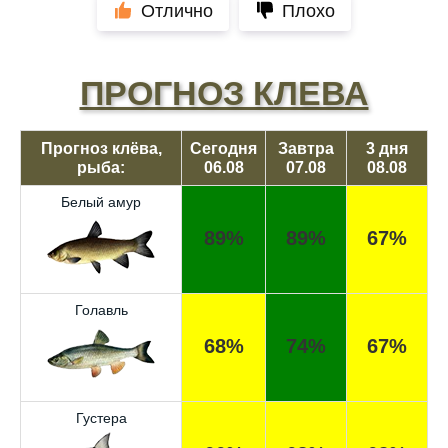
Отлично
Плохо
ПРОГНОЗ КЛЕВА
Прогноз клёва,
Сегодня
Завтра
3 дня
рыба:
06.08
07.08
08.08
Белый амур
89%
89%
67%
Голавль
68%
74%
67%
Густера