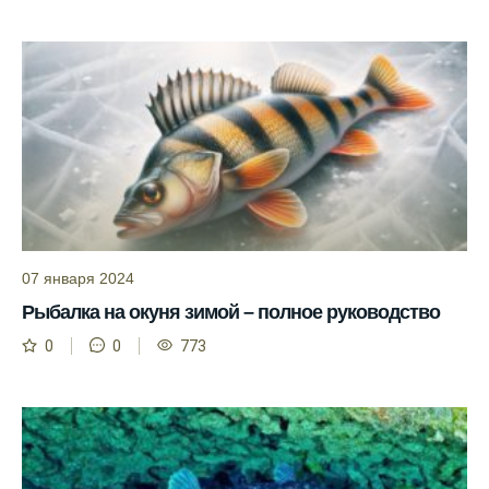
прекрасное место для рыбалки, и прогноз
клева вам в помощь.
Прогноз клева учитывает разные факторы,
и это делает его надежным.
Я всегда учитываю фазы луны и погодные
условия при выборе дня для рыбалки.
Прогноз клева учитывает фазы луны и
изменения температуры воды для более
точных результатов.
07 января 2024
Рыбалка на окуня зимой – полное руководство
Благодаря точному прогнозу, я смог
успешно ловить рыбу в Московской
0
0
773
области.
Сегодняшний прогноз клева на реке
Мербуш сработал на славу.
Ожидается хороший улов в январе, с