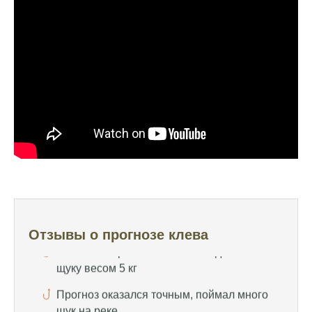
на больше
Очень точный прогноз клева, всегда
помогает выбрать лучшее время для
рыбалки, не разочаровался ни разу
Сегодня клев был слабый, но вчера
удалось поймать большого леща и окуня
Календарь рыболова иногда работает,
иногда нет, это всегда лотерея
Отличный прогноз клева! Сегодня поймал
щуку весом 5 кг
Прогноз оказался точным, поймал много
Отзывы о прогнозе клева
щук на реке
Попробовал этот календарь рыболова, но
результаты не впечатлили, улов был очень
скромным