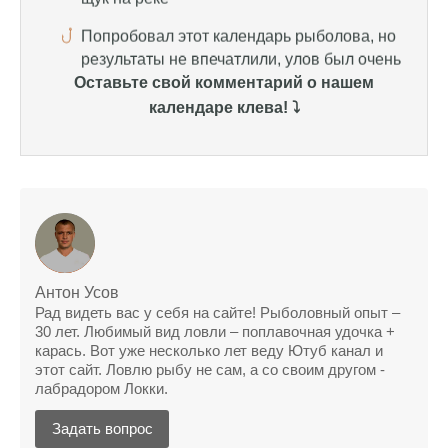
Спасибо за информацию! Рыбалка прошла
отлично, уловил карпа и налима
Оставьте свой комментарий о нашем
Уже второй раз пользуюсь этим прогнозом,
всегда помогает найти активных хищников
календаре клева! ⤵️
Сегодня благодаря прогнозу клева удалось
поймать крупного щуку, удивлен, но это
действительно работает
Сегодняшний прогноз клева оказался
полной ерундой, ни одной рыбы не поймал
Поймал всего одну рыбу, несмотря на
Антон Усов
Рад видеть вас у себя на сайте! Рыболовный опыт –
"удачный" прогноз клева, разочарован
30 лет. Любимый вид ловли – поплавочная удочка +
карась. Вот уже несколько лет веду Ютуб канал и
Сегодняшний прогноз клева позволил мне
этот сайт. Ловлю рыбу не сам, а со своим другом -
успешно поймать крупную щуку.
лабрадором Локки.
Прогноз клева на рыбалку на следующую
Задать вопрос
неделю обещает хорошие результаты.