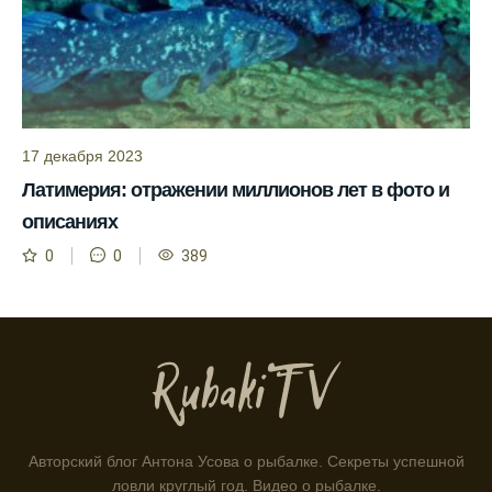
учетом прогноза клева.
Сезонная таблица активности рыбы
помогает планировать рыбалку в разные
месяцы.
Инструкция по подготовке к рыбалке
17 декабря 2023
учитывает прогноз клева.
Латимерия: отражении миллионов лет в фото и
Благодаря фазам луны, я всегда могу
описаниях
выбирать оптимальное время для рыбной
0
0
389
ловли.
Способ предсказать клев рыбы включает в
себя анализ фаз луны и погоды.
Прогноз клева на зимой помогает выбрать
подходящее время для ловли хищной
рыбы.
Информация о каждом типе рыбы в
Авторский блог Антона Усова о рыбалке. Секреты успешной
приложении помогает выбрать наилучшие
ловли круглый год. Видео о рыбалке.