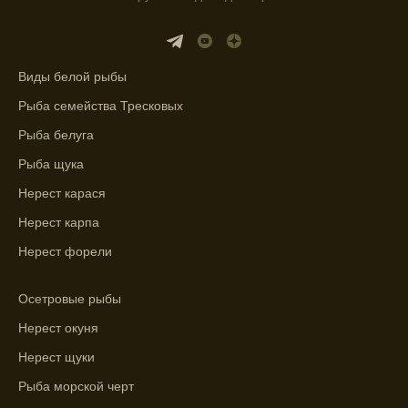
места для рыбалки.
Прогноз клева учитывает влияние лунных
фаз и погодных условий на активность
Виды белой рыбы
рыбы.
Рыба семейства Тресковых
Узнайте вероятности успешной ловли на
Рыба белуга
ближайшие дни с прогнозом клева.
Рыба щука
График клева рыбы зависит от фаз луны и
Нерест карася
погоды.
Нерест карпа
Выберите лучшее время для рыбной
Нерест форели
ловли в разных водоемах, опираясь на
прогноз клева.
Осетровые рыбы
Зависимость активности рыбы от
Нерест окуня
температуры воды учитывается в прогнозе
клева.
Нерест щуки
Рыба морской черт
Лучше всего ловить рыбу в период