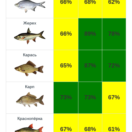
66%
68%
62%
Жерех
66%
89%
78%
Карась
65%
87%
72%
Карп
73%
73%
67%
Краснопёрка
67%
68%
61%