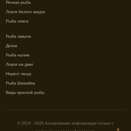
максимального атмосферного давления,
Речная рыба
как указывает прогноз клева.
Ловля белого амура
Прогноз клева на сутки вперед дает ясное
Рыба семга
представление о том, когда и где клюет
рыба.
Рыба чавыча
Находите ближайшие водоемы для ловли с
Донка
помощью прогноза клева.
Рыба налим
Учитывайте фазы луны при выборе места
Ловля на джиг
для рыбной ловли, согласно прогнозу
Нерест леща
клева.
Рыба Шамайка
Прогноз клева помогает определить
лучшие условия для успешной рыбалки.
Виды красной рыбы
Календарь рыболова включает в себя
прогнозы клева на разные дни года.
Приложение для рыболовов
© 2019 - 2025 Копирование информации только с
предоставляет подробную информацию о