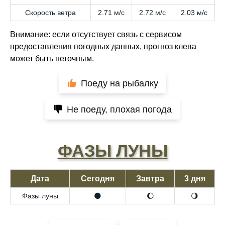
Скорость ветра
2.71 м/с
2.72 м/с
2.03 м/с
Внимание: если отсутствует связь с сервисом
предоставления погодных данных, прогноз клева
может быть неточным.
Поеду на рыбалку
Не поеду, плохая погода
ФАЗЫ ЛУНЫ
Дата
Сегодня
Завтра
3 дня
Фазы луны
🌑
🌔
🌖