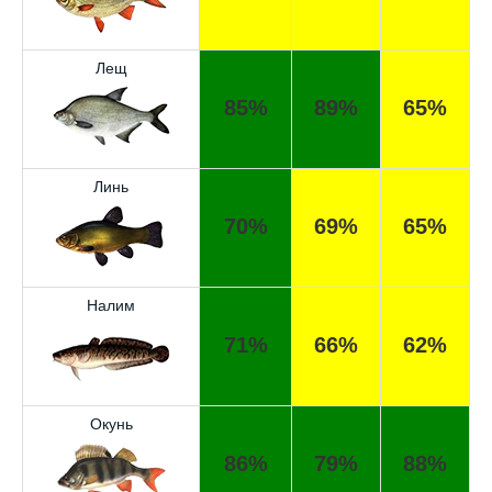
Лещ
85%
89%
65%
Линь
70%
69%
65%
Налим
71%
66%
62%
Окунь
86%
79%
88%
Отличный прогноз клёва! Сегодня поймал