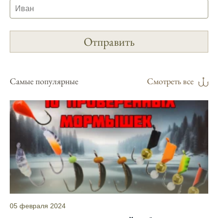
рыбы.
Прогноз клева учитывает погодные
условия и фазы луны, что делает его
надежным.
Я регулярно проверяю прогноз клева на
Самые популярные
Смотреть все
сайте и всегда знаю, когда лучше всего
отправиться на рыбалку.
Подробный прогноз клева помогает мне
выбирать лучшие дни для рыбалки в
Москве и области.
С приложением можно получить прогноз
клева на ближайшие сутки.
Узнайте, какие факторы влияют на
активность рыбы и как их учитывать в
прогнозе клева.
05 февраля 2024