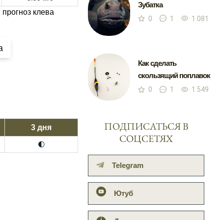
Зубатка
 прогноз клева
0
1
1 081
а
Как сделать
скользящий поплавок
0
1
1 549
ПОДПИСАТЬСЯ В
3 дня
СОЦСЕТЯХ
🌓
Telegram
Ютуб