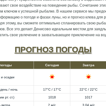
ывают свое воздействие на поведение рыбы. Сочетание эти
им ключом к успешной рыбалке. В нашем сервисе мы предо
нформацию о погоде и фазах луны, но и прогноз клева для
аря этому, вы сможете оптимально спланировать свою рыба
ов. Все это делает Денисово идеальным местом для заядл
тить свое увлечение в захватывающее приключение на во
ПРОГНОЗ ПОГОДЫ
 погоды
Сегодня
Завтра
 и осадки
день / ночь
17°C / 17°C
22°C / 22°C
м рт. ст.)
1018
1017
 ветра
2 м/с
3.04 м/с