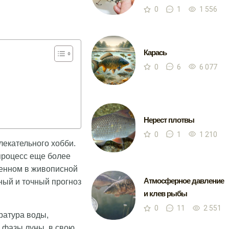
0
1
1 556
Карась
0
6
6 077
Нерест плотвы
0
1
1 210
лекательного хобби.
 процесс еще более
женном в живописной
Атмосферное давление
ный и точный прогноз
и клев рыбы
0
11
2 551
ратура воды,
А фазы луны, в свою