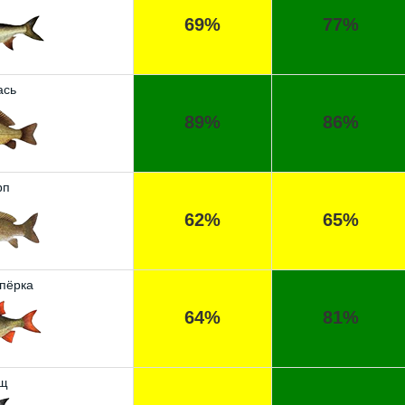
69%
77%
ась
89%
86%
рп
62%
65%
пёрка
64%
81%
щ