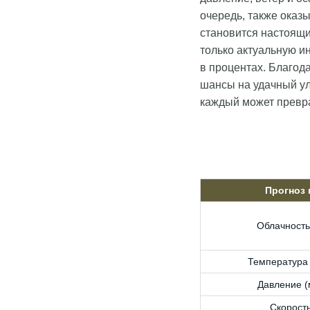
очередь, также оказ
становится настоящ
только актуальную и
в процентах. Благод
шансы на удачный ул
каждый может превра
Прогноз
Облачность
Температура 
Давление (м
Скорость