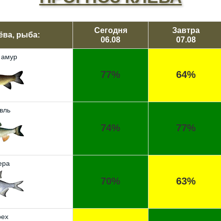
Сегодня
Завтра
ёва, рыба:
06.08
07.08
 амур
77%
64%
вль
74%
77%
ера
70%
63%
ех