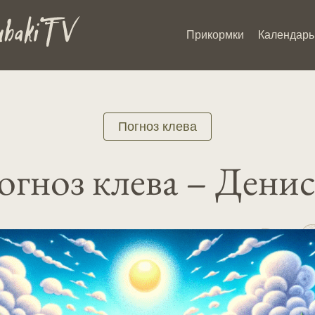
Прикормки
Календарь
Погноз клева
гноз клева – Дени