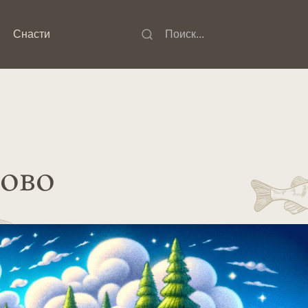
Снасти
сово