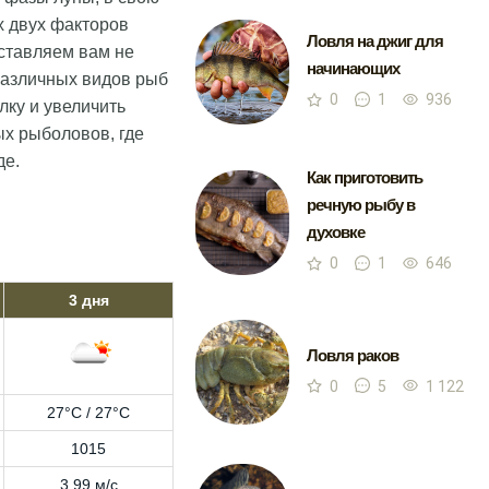
х двух факторов
Ловля на джиг для
ставляем вам не
начинающих
 различных видов рыб
0
1
936
лку и увеличить
ых рыболовов, где
де.
Как приготовить
речную рыбу в
духовке
0
1
646
3 дня
Ловля раков
0
5
1 122
27°C / 27°C
1015
3.99 м/с