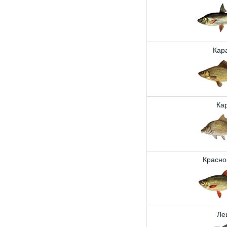
Кар
Ка
Красно
Ле