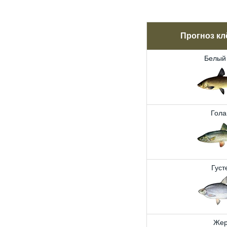
Прогноз кл
Белый
Гола
Густ
Жер