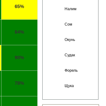
65%
Налим
Сом
84%
Окунь
Судак
90%
Форель
78%
Щука