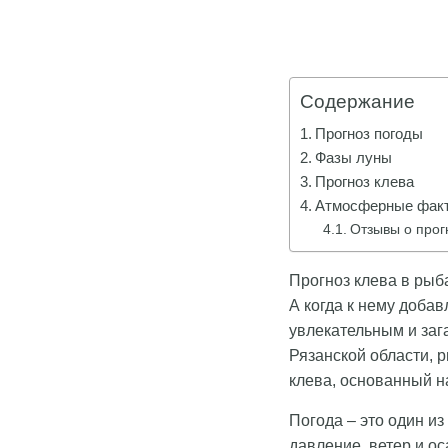
Содержание
Прогноз погоды
Фазы луны
Прогноз клева
Атмосферные факт
Отзывы о прог
Прогноз клева в рыб
А когда к нему добав
увлекательным и заг
Рязанской области, 
клева, основанный н
Погода – это один и
давление, ветер и о