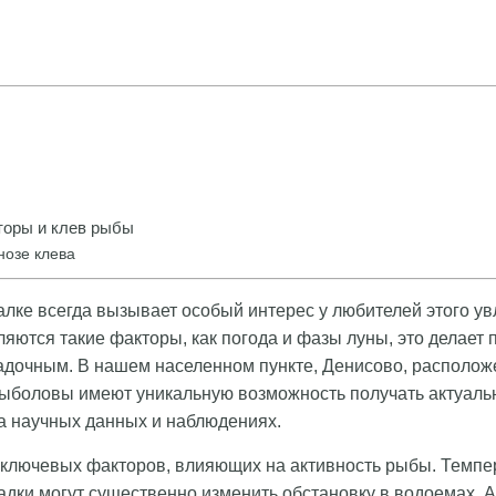
оры и клев рыбы
нозе клева
алке всегда вызывает особый интерес у любителей этого ув
ляются такие факторы, как погода и фазы луны, это делает
адочным. В нашем населенном пункте, Денисово, располо
рыболовы имеют уникальную возможность получать актуаль
а научных данных и наблюдениях.
з ключевых факторов, влияющих на активность рыбы. Темпе
садки могут существенно изменить обстановку в водоемах. 