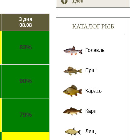
Дзен
3 дня
КАТАЛОГ РЫБ
08.08
83%
Голавль
Ерш
90%
Карась
Карп
79%
Лещ