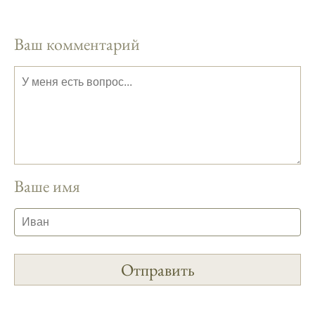
результат.
Ваш комментарий
Приложение для рыболовов
предоставляет подробные сведения о
фазах луны и их влиянии на активность
рыбы.
Прогноз клева учитывает погодные
условия и фазы луны, что делает его
надежным.
Я регулярно проверяю прогноз клева на
Ваше имя
сайте и всегда знаю, когда лучше всего
отправиться на рыбалку.
Подробный прогноз клева помогает мне
выбирать лучшие дни для рыбалки в
Москве и области.
С приложением можно получить прогноз
клева на ближайшие сутки.