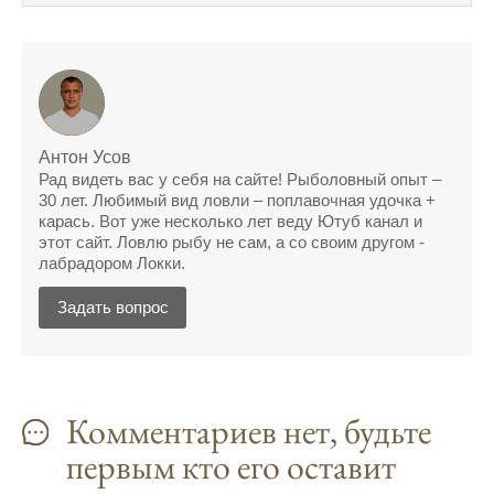
Сегодняшний прогноз клева позволил мне
успешно поймать крупную щуку.
Прогноз клева на рыбалку на следующую
неделю обещает хорошие результаты.
Благодаря лунному календарю и прогнозу
Антон Усов
клева, мой улов растет с каждым днем.
Рад видеть вас у себя на сайте! Рыболовный опыт –
30 лет. Любимый вид ловли – поплавочная удочка +
С приложением для Android, я всегда могу
карась. Вот уже несколько лет веду Ютуб канал и
узнать точный прогноз клева на
этот сайт. Ловлю рыбу не сам, а со своим другом -
лабрадором Локки.
ближайшие дни.
Прогноз клева на год вперед помогает мне
Задать вопрос
планировать свои рыбалки.
На рыболовном форуме, я нашел много
полезной информации о факторах,
Комментариев нет, будьте
влияющих на клев рыбы.
первым кто его оставит
Сегодняшний прогноз клева совпал с
фазами луны, и у меня был отличный