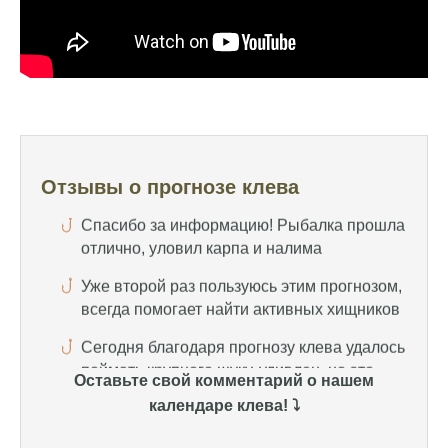
щук на реке
Попробовал этот календарь рыболова, но
результаты не впечатлили, улов был очень
скромным
Спасибо за информацию! Рыбалка прошла
отлично, уловил карпа и налима
Отзывы о прогнозе клева
Уже второй раз пользуюсь этим прогнозом,
всегда помогает найти активных хищников
Сегодня благодаря прогнозу клева удалось
поймать крупного щуку, удивлен, но это
действительно работает
Сегодняшний прогноз клева оказался
полной ерундой, ни одной рыбы не поймал
Оставьте свой комментарий о нашем
Поймал всего одну рыбу, несмотря на
календаре клева! ⤵️
"удачный" прогноз клева, разочарован