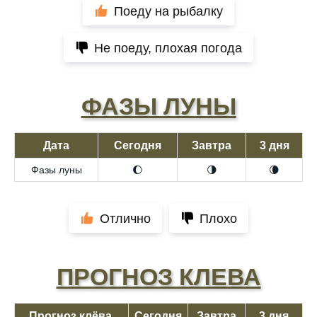
Поеду на рыбалку
Не поеду, плохая погода
ФАЗЫ ЛУНЫ
Дата
Сегодня
Завтра
3 дня
Фазы луны
🌔
🌗
🌘
Отлично
Плохо
ПРОГНОЗ КЛЕВА
Прогноз клёва,
Сегодня
Завтра
3 дня