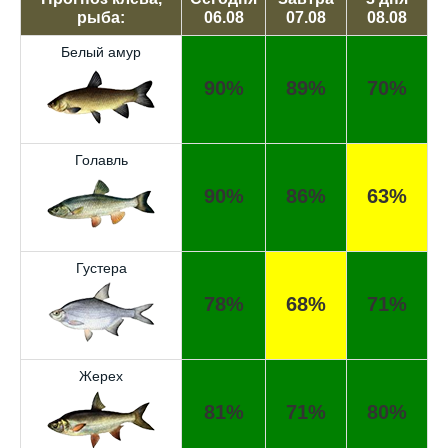
рыба:
06.08
07.08
08.08
Белый амур
90%
89%
70%
Голавль
90%
86%
63%
Густера
78%
68%
71%
Жерех
81%
71%
80%