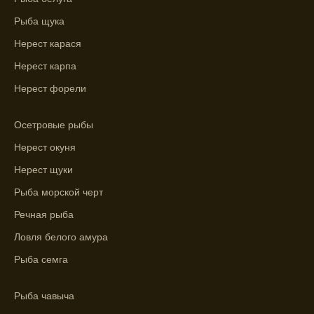
Зависимость активности рыбы от
температуры воды учитывается в прогнозе
Рыба щука
клева.
Нерест карася
Лучше всего ловить рыбу в период
Нерест карпа
максимального атмосферного давления,
Нерест форели
как указывает прогноз клева.
Прогноз клева на сутки вперед дает ясное
Осетровые рыбы
представление о том, когда и где клюет
Нерест окуня
рыба.
Нерест щуки
Находите ближайшие водоемы для ловли с
Рыба морской черт
помощью прогноза клева.
Речная рыба
Учитывайте фазы луны при выборе места
для рыбной ловли, согласно прогнозу
Ловля белого амура
клева.
Рыба семга
Прогноз клева помогает определить
лучшие условия для успешной рыбалки.
Рыба чавыча