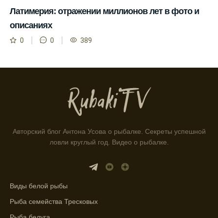
подходящее время для ловли хищной
Латимерия: отражении миллионов лет в фото и
рыбы.
описаниях
Информация о каждом типе рыбы в
0
0
389
приложении помогает выбрать наилучшие
места для рыбалки.
Прогноз клева учитывает влияние лунных
фаз и погодных условий на активность
рыбы.
Узнайте вероятности успешной ловли на
ближайшие дни с прогнозом клева.
Авторский блог Антона Усова о рыбалке. Секреты успешной
ловли круглый год. Видео о рыбалке.
График клева рыбы зависит от фаз луны и
погоды.
Выберите лучшее время для рыбной
Виды белой рыбы
ловли в разных водоемах, опираясь на
прогноз клева.
Рыба семейства Тресковых
Рыба белуга