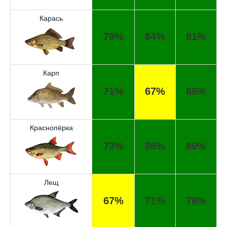
Карась
79%
84%
81%
Карп
71%
67%
88%
Краснопёрка
73%
88%
89%
Лещ
67%
71%
76%