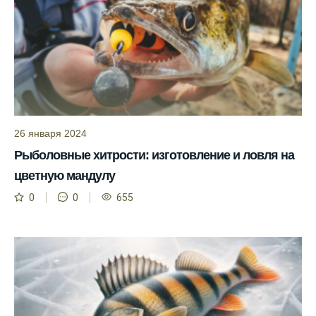
клева.
Учитывайте фазы луны при планировании
рыбалки и проверяйте прогноз клева.
Находитесь в Московской области? Это
прекрасное место для рыбалки, и прогноз
клева вам в помощь.
Прогноз клева учитывает разные факторы,
26 января 2024
и это делает его надежным.
Рыболовные хитрости: изготовление и ловля на
Я всегда учитываю фазы луны и погодные
цветную мандулу
условия при выборе дня для рыбалки.
0
0
655
Прогноз клева учитывает фазы луны и
изменения температуры воды для более
точных результатов.
Благодаря точному прогнозу, я смог
успешно ловить рыбу в Московской
области.