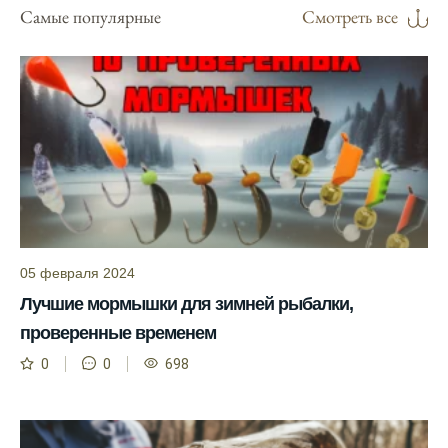
Самые популярные
Смотреть все
Узнайте, какие факторы влияют на
активность рыбы и как их учитывать в
прогнозе клева.
Прогноз клева учитывает изменения
температуры воды, что делает его более
точным.
Сегодня у меня был успешный клев, и это
благодаря прогнозу.
Прогноз клева на сайте всегда актуален и
05 февраля 2024
помогает мне выбирать лучшие дни для
Лучшие мормышки для зимней рыбалки,
рыбалки в Москве и области.
проверенные временем
Я скачал приложение и теперь всегда
0
0
698
знаю, когда клюет рыба.
Рыболовный клуб для любителей активной
ловли предоставляет точные прогнозы